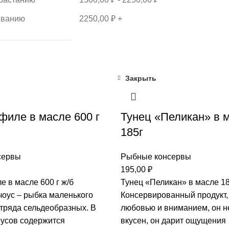
ыванию
2250,00
₽
+
Закрыть
филе в масле 600 г
Тунец «Пеликан» в 
185г
сервы
Рыбные консервы
195,00
₽
 в масле 600 г ж/б
Тунец «Пеликан» в масле 18
чоус – рыбка маленького
Консервированный продукт,
отряда сельдеобразных. В
любовью и вниманием, он н
оусов содержится
вкусен, он дарит ощущения