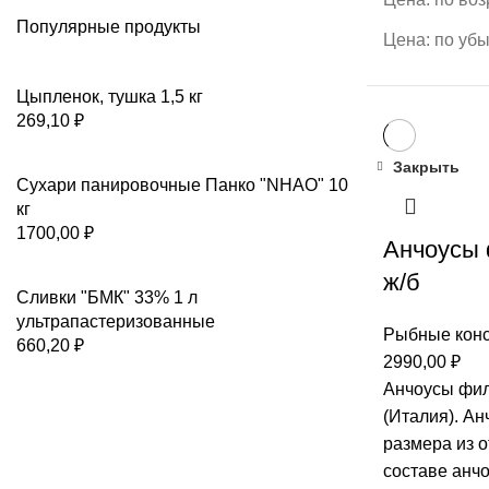
Популярные продукты
Цена: по уб
Цыпленок, тушка 1,5 кг
269,10
₽
Закрыть
Сухари панировочные Панко "NHAO" 10
кг
1700,00
₽
Анчоусы 
ж/б
Сливки "БМК" 33% 1 л
ультрапастеризованные
Рыбные кон
660,20
₽
2990,00
₽
Анчоусы филе
(Италия). Ан
размера из 
составе анч