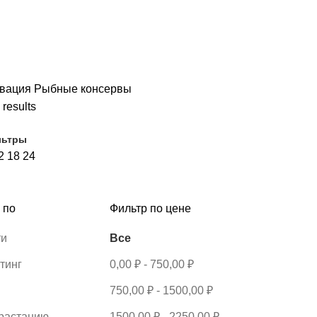
РОДУКТОВ
БАКАЛЕЯ
138 ПРОДУКТОВ
ПОЛУФАБРИКАТЫ
19 П
ЕДИЕНТЫ ДЛЯ КОНДИТЕРСКОГО ПРОИЗВОДСТВА
161 ПРОДУКТ
К
, МОРЕПРОДУКТЫ
43 ПРОДУКТА
ХЛЕБ И ХЛЕБОБУЛОЧНЫЕ ИЗДЕ
вация
Рыбные консервы
 results
льтры
2
18
24
 по
Фильтр по цене
ти
Все
тинг
0,00
₽
-
750,00
₽
750,00
₽
-
1500,00
₽
зрастанию
1500,00
₽
-
2250,00
₽