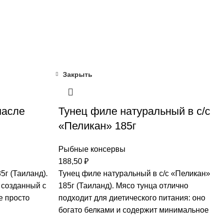
Закрыть
масле
Тунец филе натуральный в с/с
«Пеликан» 185г
Рыбные консервы
188,50
₽
5г (Таиланд).
Тунец филе натуральный в с/с «Пеликан»
 созданный с
185г (Таиланд). Мясо тунца отлично
е просто
подходит для диетического питания: оно
богато белками и содержит минимальное