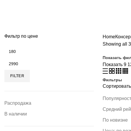
Наш каталог
ВСЕ
ПРОДУКТЫ
ДОСТАВКА
1 ПРОДУКТ
МЯСО, ПТИЦА
39 П
ИНГРЕДИЕНТЫ ДЛЯ АЗИАТСКОЙ КУХНИ
127 ПРОДУКТОВ
ИНГР
МОЛОЧНАЯ ПРОДУКЦИЯ, СЫРЫ
57 ПРОДУКТОВ
РЫБА, ИКРА
Фильтр по цене
Home
Консер
Showing all 3
Показать фи
Показать
9
1
FILTER
Фильтры
Сортировать
Популярнос
Распродажа
Средний рей
В наличии
По новизне
Цена: по во