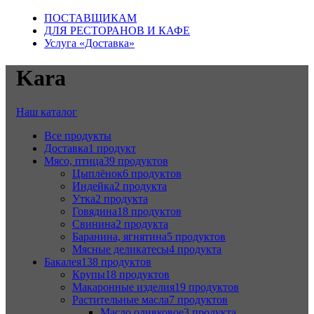
ПОСТАВЩИКАМ
ДЛЯ РЕСТОРАНОВ И КАФЕ
Услуга «Доставка»
Kara
Наш каталог
Все
продукты
Доставка
1 продукт
Мясо, птица
39 продуктов
Цыплёнок
6 продуктов
Индейка
2 продукта
Утка
2 продукта
Говядина
18 продуктов
Свинина
2 продукта
Баранина, ягнятина
5 продуктов
Мясные деликатесы
4 продукта
Бакалея
138 продуктов
Крупы
18 продуктов
Макаронные изделия
19 продуктов
Растительные масла
7 продуктов
Масло оливковое
3 продукта