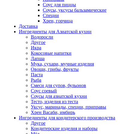
Соус для пиццы
Соусы, уксусы бальзамические
Специи
Хрен, горчица
Доставка
Ингредиенты для Азиатской кухни
Водоросли
Другое
Икра
Кокосовые напитки
Лапша
Мука, сухари, мучные изделия
Овощи, грибы, фрукты
Паста
Рыба
Смеси для супов, бульонов
Соус соевый
Соусы для азиатской кухни
Тесто, изделия из теста
Уксус, маринады, специи, приправы
Хрен Васаби, имбирь
Ингредиенты для кондитерского производства
Другое
Кондитерские изделия и наборы
Мёд