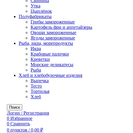
Свинина
Утка
Цыплёнок
Полуфабрикаты
Грибы замороженные
Картофель фри и аппетайзеры
Овощи замороженные
Ягоды замороженные
Рыба, икра, морепродукты
Икра
Крабовые палочки
Креветки
Морские деликатесы
Рыба
Хлеб и хлебобулочные изделия
Выпечка
Тесто
Тортилья
Хлеб
Поиск
Логин / Регистрация
0
Избранное
0
Сравнить
0
пунктов
/
0,00
₽