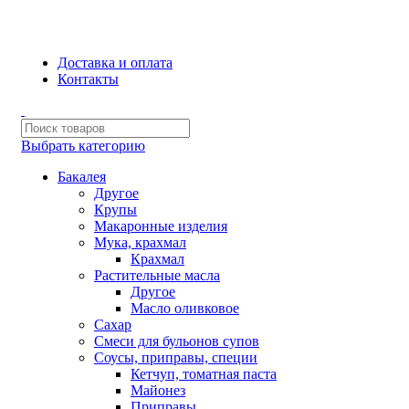
Сборка и отправка заказов производится с соблюдением всех
санитарных мер!
Доставка и оплата
Контакты
Выбрать категорию
Бакалея
Другое
Крупы
Макаронные изделия
Мука, крахмал
Крахмал
Растительные масла
Другое
Масло оливковое
Сахар
Смеси для бульонов супов
Соусы, приправы, специи
Кетчуп, томатная паста
Майонез
Приправы