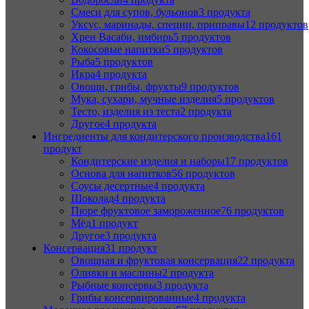
Смеси для супов, бульонов
3 продукта
Уксус, маринады, специи, приправы
12 продуктов
Хрен Васаби, имбирь
5 продуктов
Кокосовые напитки
5 продуктов
Рыба
5 продуктов
Икра
4 продукта
Овощи, грибы, фрукты
9 продуктов
Мука, сухари, мучные изделия
5 продуктов
Тесто, изделия из теста
2 продукта
Другое
4 продукта
Ингредиенты для кондитерского производства
161
продукт
Кондитерские изделия и наборы
17 продуктов
Основа для напитков
56 продуктов
Соусы десертные
4 продукта
Шоколад
4 продукта
Пюре фруктовое замороженное
76 продуктов
Мёд
1 продукт
Другое
3 продукта
Консервация
31 продукт
Овощная и фруктовая консервация
22 продукта
Оливки и маслины
2 продукта
Рыбные консервы
3 продукта
Грибы консервированные
4 продукта