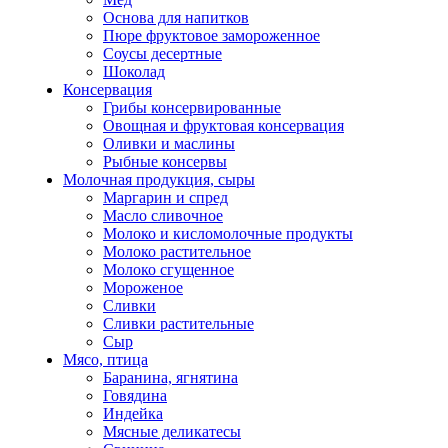
Основа для напитков
Пюре фруктовое замороженное
Соусы десертные
Шоколад
Консервация
Грибы консервированные
Овощная и фруктовая консервация
Оливки и маслины
Рыбные консервы
Молочная продукция, сыры
Маргарин и спред
Масло сливочное
Молоко и кисломолочные продукты
Молоко растительное
Молоко сгущенное
Мороженое
Сливки
Сливки растительные
Сыр
Мясо, птица
Баранина, ягнятина
Говядина
Индейка
Мясные деликатесы