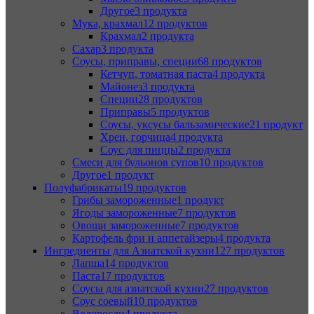
Другое
3 продукта
Мука, крахмал
12 продуктов
Крахмал
2 продукта
Сахар
3 продукта
Соусы, приправы, специи
68 продуктов
Кетчуп, томатная паста
4 продукта
Майонез
3 продукта
Специи
28 продуктов
Приправы
5 продуктов
Соусы, уксусы бальзамические
21 продукт
Хрен, горчица
4 продукта
Соус для пиццы
2 продукта
Смеси для бульонов супов
10 продуктов
Другое
1 продукт
Полуфабрикаты
19 продуктов
Грибы замороженные
1 продукт
Ягоды замороженные
7 продуктов
Овощи замороженные
7 продуктов
Картофель фри и аппетайзеры
4 продукта
Ингредиенты для Азиатской кухни
127 продуктов
Лапша
14 продуктов
Паста
17 продуктов
Соусы для азиатской кухни
27 продуктов
Соус соевый
10 продуктов
Водоросли
4 продукта