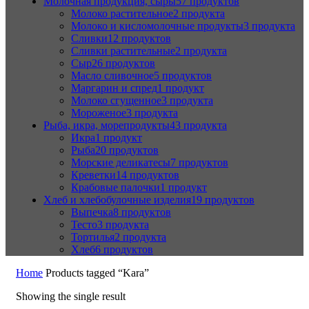
Молочная продукция, сыры
57 продуктов
Молоко растительное
2 продукта
Молоко и кисломолочные продукты
3 продукта
Сливки
12 продуктов
Сливки растительные
2 продукта
Сыр
26 продуктов
Масло сливочное
5 продуктов
Маргарин и спред
1 продукт
Молоко сгущенное
3 продукта
Мороженое
3 продукта
Рыба, икра, морепродукты
43 продукта
Икра
1 продукт
Рыба
20 продуктов
Морские деликатесы
7 продуктов
Креветки
14 продуктов
Крабовые палочки
1 продукт
Хлеб и хлебобулочные изделия
19 продуктов
Выпечка
8 продуктов
Тесто
3 продукта
Тортилья
2 продукта
Хлеб
6 продуктов
Home
Products tagged “Kara”
Showing the single result