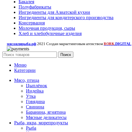
Бакалея
Полуфабрикаты
Ингредиенты для Азиатской кухни
Ингредиенты для кондитерского производства
Консервация
Молочная продукция, сыры
Хлеб и хлебобулочные изделия
мясоилирыба.рф
2021 Создан маркетинговым агенством
.DIGITAL
RORK
Поиск
Меню
Категории
Мясо, птица
Цыплёнок
Индейка
Утка
Говядина
Свинина
Баранина, ягнятина
Мясные деликатесы
Рыба, икра, морепродукты
Рыба