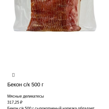
Бекон с/к 500 г
Мясные деликатесы
317,25
₽
Бекон с/к 500 г сырокопченый нарезка обладает