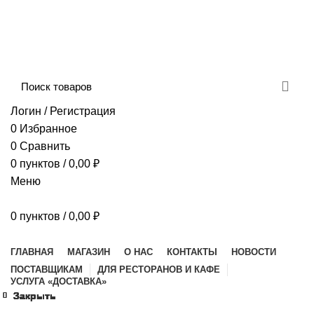
Сборка и отправка заказов производится с
соблюдением всех санитарных мер!
ДОСТАВКА И ОПЛАТА
КОНТАКТЫ
Логин / Регистрация
0
Избранное
0
Сравнить
0
пунктов
/
0,00
₽
Меню
0
пунктов
/
0,00
₽
Наш каталог
ГЛАВНАЯ
МАГАЗИН
О НАС
КОНТАКТЫ
НОВОСТИ
ПОСТАВЩИКАМ
ДЛЯ РЕСТОРАНОВ И КАФЕ
УСЛУГА «ДОСТАВКА»
Закрыть
Закрыть
Закрыть
Закрыть
Закрыть
Закрыть
Закрыть
Закрыть
Закрыть
Закрыть
Закрыть
Закрыть
Закрыть
Закрыть
Закрыть
Закрыть
Увеличить