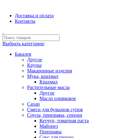
Сборка и отправка заказов производится с соблюдением всех с
Доставка и оплата
Контакты
Выбрать категорию
Бакалея
Другое
Крупы
Макаронные изделия
Мука, крахмал
Крахмал
Растительные масла
Другое
Масло оливковое
Сахар
Смеси для бульонов супов
Соусы, приправы, специи
Кетчуп, томатная паста
Майонез
Приправы
Соус для пиццы