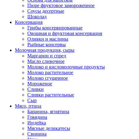
Пюре фруктовое замороженное
Соусы десертные
Шоколад
Консервация
Грибы консервированные
Овощная и фруктовая консервация
Оливки и маслины
Рыбные консервы
Молочная продукция, сыры
Маргарин и спред
Масло сливочное
Молоко и кисломолочные продукты
Молоко растительное
Молоко сгущенное
Мороженое
Сливки
Сливки растительные
Сыр
Мясо, птица
Баранина, ягнятина
Говядина
Индейка
Мясные деликатесы
Свинина