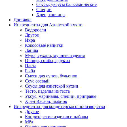
Соусы, уксусы бальзамические
Специи
Хрен, горчица
Доставка
Ингредиенты для Азиатской кухни
Водоросли
Другое
Икра
Кокосовые напитки
Лапша
Мука, сухари, мучные изделия
Овощи, грибы, фрукты
Паста
Рыба
Смеси для супов, бульонов
Соус соевый
Соусы для азиатской кухни
Тесто, изделия из теста
Уксус, маринады, специи, приправы
Хрен Васаби, имбирь
Ингредиенты для кондитерского производства
Другое
Кондитерские изделия и наборы
Мёд
Основа для напитков