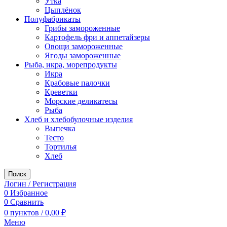
Утка
Цыплёнок
Полуфабрикаты
Грибы замороженные
Картофель фри и аппетайзеры
Овощи замороженные
Ягоды замороженные
Рыба, икра, морепродукты
Икра
Крабовые палочки
Креветки
Морские деликатесы
Рыба
Хлеб и хлебобулочные изделия
Выпечка
Тесто
Тортилья
Хлеб
Поиск
Логин / Регистрация
0
Избранное
0
Сравнить
0
пунктов
/
0,00
₽
Меню