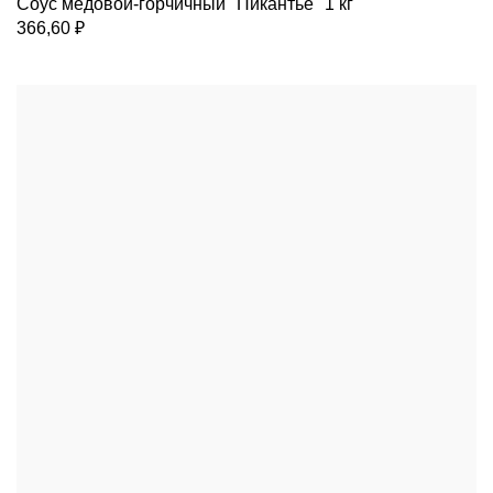
Соус медовой-горчичный "Пикантье" 1 кг
366,60
₽