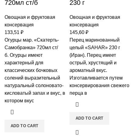
720мл ст/б
230 г
Овощная и фруктовая
Овощная и фруктовая
консервация
консервация
133,51
₽
145,60
₽
Огурцы мар. «Скатерть-
Перец маринованный
Самобранка» 720мл ст/
целый «SAHAR» 230 г
б. Огурцы имеют
(Иран). Перец имеет
характерный для
острый, хрустящий и
классических бочковых
ароматный вкус.
солений выразительный
Изготавливается путем
натуральный солоновато-
консервирования свежего
кисловатый запах и вкус, в
перца в
котором вкус
ADD TO CART
ADD TO CART