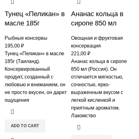
Тунец «Пеликан» в
Ананас кольца в
масле 185г
сиропе 850 мл
Рыбные консервы
Овощная и фруктовая
195,00
₽
консервация
Тунец «Пеликан» в масле
221,00
₽
185г (Таиланд).
Ананас кольца в сиропе
Консервированный
850 мл (Россия). Он
продукт, созданный с
отличается мягкостью,
любовью и вниманием, он
сочностью, ярко-
не просто вкусен, он дарит
выраженным вкусом с
ощущения
легкой кислинкой и
приятным ароматом.
Лакомство
ADD TO CART