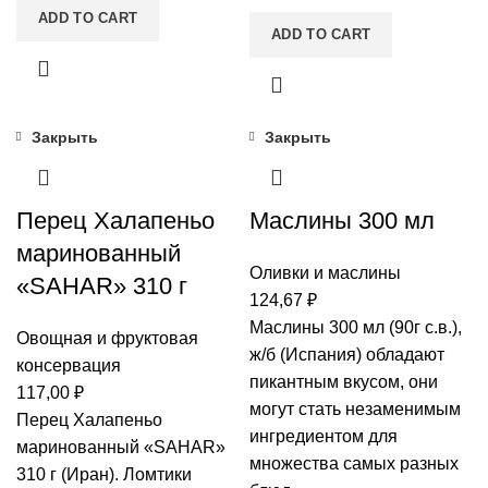
ADD TO CART
ADD TO CART
Закрыть
Закрыть
Перец Халапеньо
Маслины 300 мл
маринованный
Оливки и маслины
«SAHAR» 310 г
124,67
₽
Маслины 300 мл (90г с.в.),
Овощная и фруктовая
ж/б (Испания) обладают
консервация
пикантным вкусом, они
117,00
₽
могут стать незаменимым
Перец Халапеньо
ингредиентом для
маринованный «SAHAR»
множества самых разных
310 г (Иран). Ломтики