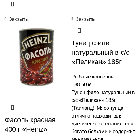
Закрыть
Закрыть
Тунец филе
натуральный в с/с
«Пеликан» 185г
Рыбные консервы
188,50
₽
Тунец филе натуральный в
с/с «Пеликан» 185г
(Таиланд). Мясо тунца
отлично подходит для
Фасоль красная
диетического питания: оно
400 г «Heinz»
богато белками и содержит
минимальное