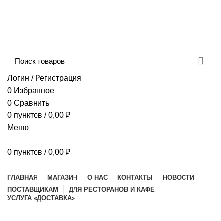
Сборка и отправка заказов производится с
соблюдением всех санитарных мер!
ДОСТАВКА И ОПЛАТА
КОНТАКТЫ
Логин / Регистрация
0
Избранное
0
Сравнить
0
пунктов
/
0,00
₽
Меню
0
пунктов
/
0,00
₽
Наш каталог
ГЛАВНАЯ
МАГАЗИН
О НАС
КОНТАКТЫ
НОВОСТИ
ПОСТАВЩИКАМ
ДЛЯ РЕСТОРАНОВ И КАФЕ
УСЛУГА «ДОСТАВКА»