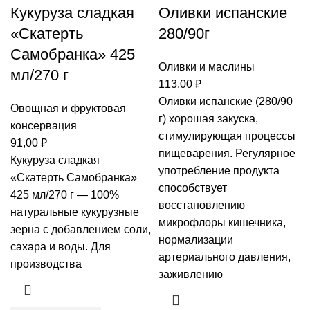
Кукуруза сладкая
Оливки испанские
«Скатерть
280/90г
Самобранка» 425
Оливки и маслины
мл/270 г
113,00
₽
Оливки испанские (280/90
Овощная и фруктовая
г) хорошая закуска,
консервация
стимулирующая процессы
91,00
₽
пищеварения. Регулярное
Кукуруза сладкая
употребление продукта
«Скатерть Самобранка»
способствует
425 мл/270 г — 100%
восстановлению
натуральные кукурузные
микрофлоры кишечника,
зерна с добавлением соли,
нормализации
сахара и воды. Для
артериального давления,
производства
заживлению