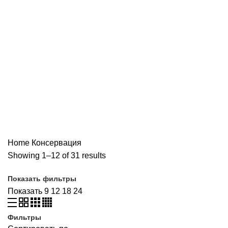
Консервация
Наш каталог
ВСЕ
ПРОДУКТЫ
ДОСТАВКА
1 ПРОДУКТ
МЯСО, ПТИЦА
39 ПРОДУКТОВ
БАКАЛЕЯ
138 ПРОДУКТОВ
ПОЛУФАБРИКАТЫ
19 ПРОДУКТОВ
ИНГРЕДИЕНТЫ ДЛЯ АЗИАТСКОЙ КУХНИ
127 ПРОДУКТОВ
ИНГРЕДИЕНТЫ ДЛЯ КОНДИТЕРСКОГО ПРОИЗВОДСТВА
161
ПРОДУКТ
КОНСЕРВАЦИЯ
31 ПРОДУКТ
МОЛОЧНАЯ ПРОДУКЦИЯ, СЫРЫ
57 ПРОДУКТОВ
РЫБА, ИКРА, МОРЕПРОДУКТЫ
43 ПРОДУКТА
ХЛЕБ И ХЛЕБОБУЛОЧНЫЕ ИЗДЕЛИЯ
19 ПРОДУКТОВ
Home
Консервация
Showing 1–12 of 31 results
Показать фильтры
Показать
9
12
18
24
Фильтры