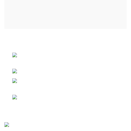
АДРЕС КОМПАНИИ Г. ЧЕЛЯБИНСК, КОПЕЙСКОЕ
ШОССЕ Д.25
Г. ЧЕЛЯБИНСК, КОПЕЙСКОЕ ШОССЕ
Д.25
Телефон: 8 (351) 222-01-54
Г. ЕКАТЕРИНБУРГ ПЕР. НИКОЛЬСКИЙ
Д. 1
Телефон: 8 (952) 529-04-50
Статьи