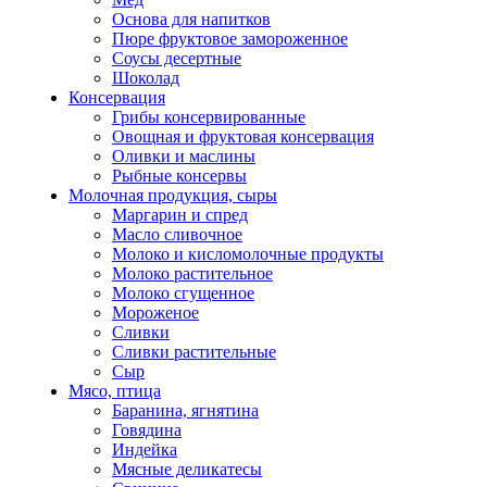
Основа для напитков
Пюре фруктовое замороженное
Соусы десертные
Шоколад
Консервация
Грибы консервированные
Овощная и фруктовая консервация
Оливки и маслины
Рыбные консервы
Молочная продукция, сыры
Маргарин и спред
Масло сливочное
Молоко и кисломолочные продукты
Молоко растительное
Молоко сгущенное
Мороженое
Сливки
Сливки растительные
Сыр
Мясо, птица
Баранина, ягнятина
Говядина
Индейка
Мясные деликатесы