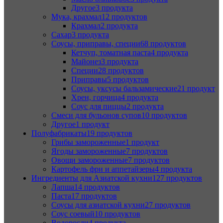
Другое
3 продукта
Мука, крахмал
12 продуктов
Крахмал
2 продукта
Сахар
3 продукта
Соусы, приправы, специи
68 продуктов
Кетчуп, томатная паста
4 продукта
Майонез
3 продукта
Специи
28 продуктов
Приправы
5 продуктов
Соусы, уксусы бальзамические
21 продукт
Хрен, горчица
4 продукта
Соус для пиццы
2 продукта
Смеси для бульонов супов
10 продуктов
Другое
1 продукт
Полуфабрикаты
19 продуктов
Грибы замороженные
1 продукт
Ягоды замороженные
7 продуктов
Овощи замороженные
7 продуктов
Картофель фри и аппетайзеры
4 продукта
Ингредиенты для Азиатской кухни
127 продуктов
Лапша
14 продуктов
Паста
17 продуктов
Соусы для азиатской кухни
27 продуктов
Соус соевый
10 продуктов
Водоросли
4 продукта