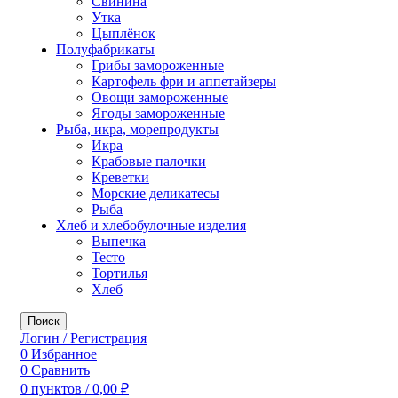
Свинина
Утка
Цыплёнок
Полуфабрикаты
Грибы замороженные
Картофель фри и аппетайзеры
Овощи замороженные
Ягоды замороженные
Рыба, икра, морепродукты
Икра
Крабовые палочки
Креветки
Морские деликатесы
Рыба
Хлеб и хлебобулочные изделия
Выпечка
Тесто
Тортилья
Хлеб
Поиск
Логин / Регистрация
0
Избранное
0
Сравнить
0
пунктов
/
0,00
₽