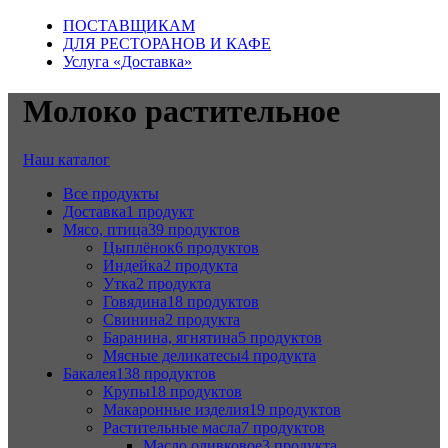
ПОСТАВЩИКАМ
ДЛЯ РЕСТОРАНОВ И КАФЕ
Услуга «Доставка»
Молоко растительное
Наш каталог
Все
продукты
Доставка
1 продукт
Мясо, птица
39 продуктов
Цыплёнок
6 продуктов
Индейка
2 продукта
Утка
2 продукта
Говядина
18 продуктов
Свинина
2 продукта
Баранина, ягнятина
5 продуктов
Мясные деликатесы
4 продукта
Бакалея
138 продуктов
Крупы
18 продуктов
Макаронные изделия
19 продуктов
Растительные масла
7 продуктов
Масло оливковое
3 продукта