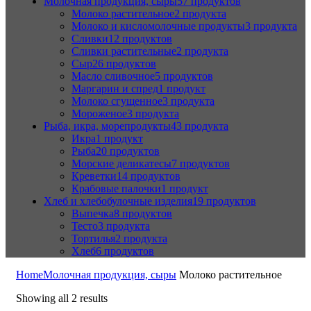
Молочная продукция, сыры
57 продуктов
Молоко растительное
2 продукта
Молоко и кисломолочные продукты
3 продукта
Сливки
12 продуктов
Сливки растительные
2 продукта
Сыр
26 продуктов
Масло сливочное
5 продуктов
Маргарин и спред
1 продукт
Молоко сгущенное
3 продукта
Мороженое
3 продукта
Рыба, икра, морепродукты
43 продукта
Икра
1 продукт
Рыба
20 продуктов
Морские деликатесы
7 продуктов
Креветки
14 продуктов
Крабовые палочки
1 продукт
Хлеб и хлебобулочные изделия
19 продуктов
Выпечка
8 продуктов
Тесто
3 продукта
Тортилья
2 продукта
Хлеб
6 продуктов
Home
Молочная продукция, сыры
Молоко растительное
Showing all 2 results