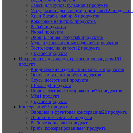
Смеси для супов, бульонов
3 продукта
Уксус, маринады, специи, приправы
12 продуктов
Хрен Васаби, имбирь
5 продуктов
Кокосовые напитки
5 продуктов
Рыба
5 продуктов
Икра
4 продукта
Овощи, грибы, фрукты
9 продуктов
Мука, сухари, мучные изделия
5 продуктов
Тесто, изделия из теста
2 продукта
Другое
4 продукта
Ингредиенты для кондитерского производства
161
продукт
Кондитерские изделия и наборы
17 продуктов
Основа для напитков
56 продуктов
Соусы десертные
4 продукта
Шоколад
4 продукта
Пюре фруктовое замороженное
76 продуктов
Мёд
1 продукт
Другое
3 продукта
Консервация
31 продукт
Овощная и фруктовая консервация
22 продукта
Оливки и маслины
2 продукта
Рыбные консервы
3 продукта
Грибы консервированные
4 продукта