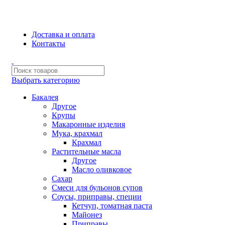
Сборка и отправка заказов производится с соблюдением всех
санитарных мер!
Доставка и оплата
Контакты
Выбрать категорию
Бакалея
Другое
Крупы
Макаронные изделия
Мука, крахмал
Крахмал
Растительные масла
Другое
Масло оливковое
Сахар
Смеси для бульонов супов
Соусы, приправы, специи
Кетчуп, томатная паста
Майонез
Приправы