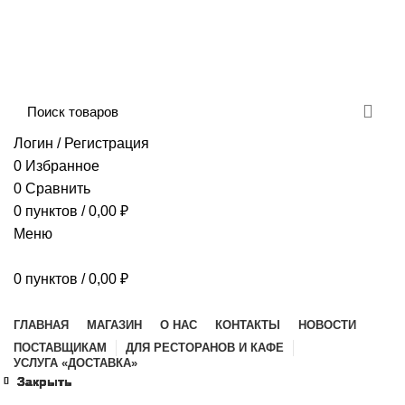
Сборка и отправка заказов производится с
соблюдением всех санитарных мер!
ДОСТАВКА И ОПЛАТА
КОНТАКТЫ
Логин / Регистрация
0
Избранное
0
Сравнить
0
пунктов
/
0,00
₽
Меню
0
пунктов
/
0,00
₽
Наш каталог
ГЛАВНАЯ
МАГАЗИН
О НАС
КОНТАКТЫ
НОВОСТИ
ПОСТАВЩИКАМ
ДЛЯ РЕСТОРАНОВ И КАФЕ
УСЛУГА «ДОСТАВКА»
Закрыть
Закрыть
Закрыть
Закрыть
Закрыть
Закрыть
Закрыть
Закрыть
Увеличить