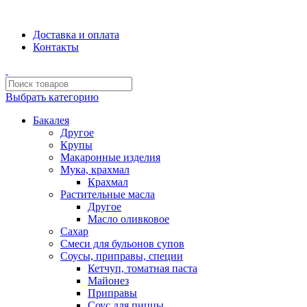
Сборка и отправка заказов производится с соблюдением всех с
Доставка и оплата
Контакты
Выбрать категорию
Бакалея
Другое
Крупы
Макаронные изделия
Мука, крахмал
Крахмал
Растительные масла
Другое
Масло оливковое
Сахар
Смеси для бульонов супов
Соусы, приправы, специи
Кетчуп, томатная паста
Майонез
Приправы
Соус для пиццы