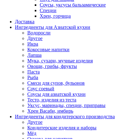
Соусы, уксусы бальзамические
Специи
Хрен, горчица
Доставка
Ингредиенты для Азиатской кухни
Водоросли
Другое
Икра
Кокосовые напитки
Лапша
Мука, сухари, мучные изделия
Овощи, грибы, фрукты
Паста
Рыба
Смеси для супов, бульонов
Соус соевый
Соусы для азиатской кухни
Тесто, изделия из теста
Уксус, маринады, специи, приправы
Хрен Васаби, имбирь
Ингредиенты для кондитерского производства
Другое
Кондитерские изделия и наборы
Мёд
Основа для напитков