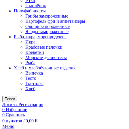
Утка
Цыплёнок
Полуфабрикаты
Грибы замороженные
Картофель фри и аппетайзеры
Овощи замороженные
Ягоды замороженные
Рыба, икра, морепродукты
Икра
Крабовые палочки
Креветки
Морские деликатесы
Рыба
Хлеб и хлебобулочные изделия
Выпечка
Тесто
Тортилья
Хлеб
Поиск
Логин / Регистрация
0
Избранное
0
Сравнить
0
пунктов
/
0,00
₽
Меню