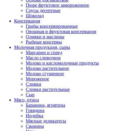
Пюре фруктовое замороженное
Соусы десертные
Шоколад
Консервация
Грибы консервированные
Овощная и фруктовая консервация
Оливки и маслины
Рыбные консервы
Молочная продукция, сыры
Маргарин и спред
Масло сливочное
Молоко и кисломолочные продукты
Молоко растительное
Молоко сгущенное
Мороженое
Сливки
Сливки растительные
Сыр
Мясо, птица
Баранина, ягнятина
Говядина
Индейка
Мясные деликатесы
Свинина