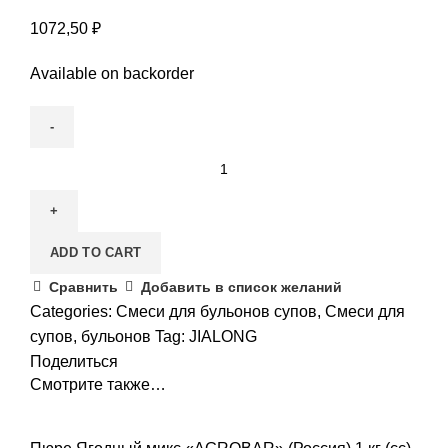
1072,50
₽
Available on backorder
Бульон
куриный
концентрированный
"JIALONG"
ADD TO CART
(Китай)
1кг
Сравнить
Добавить в список желаний
quantity
Categories:
Смеси для бульонов супов
,
Смеси для
супов, бульонов
Tag:
JIALONG
Поделиться
Смотрите также…