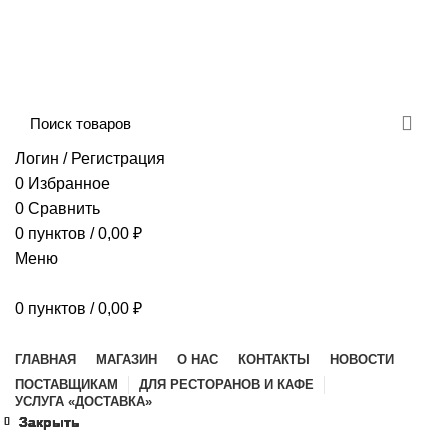
Сборка и отправка заказов производится с
соблюдением всех санитарных мер!
ДОСТАВКА И ОПЛАТА
КОНТАКТЫ
Логин / Регистрация
0
Избранное
0
Сравнить
0
пунктов
/
0,00
₽
Меню
0
пунктов
/
0,00
₽
Наш каталог
ГЛАВНАЯ
МАГАЗИН
О НАС
КОНТАКТЫ
НОВОСТИ
ПОСТАВЩИКАМ
ДЛЯ РЕСТОРАНОВ И КАФЕ
УСЛУГА «ДОСТАВКА»
Закрыть
Закрыть
Закрыть
Закрыть
Закрыть
Закрыть
Закрыть
Закрыть
Увеличить