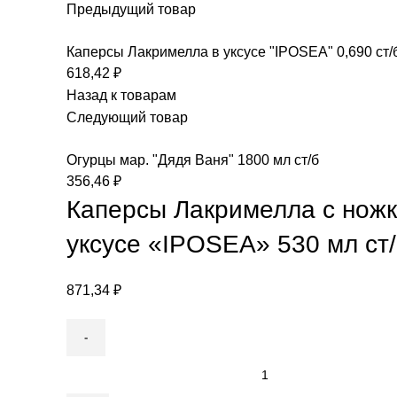
Предыдущий товар
Каперсы Лакримелла в уксусе "IPOSEA" 0,690 ст/
618,42
₽
Назад к товарам
Следующий товар
Огурцы мар. "Дядя Ваня" 1800 мл ст/б
356,46
₽
Каперсы Лакримелла с ножк
уксусе «IPOSEA» 530 мл ст
871,34
₽