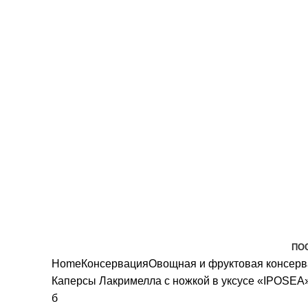
всех санитарных мер!
ПО
Home
Консервация
Овощная и фруктовая консер
Каперсы Лакримелла с ножкой в уксусе «IPOSEA»
б