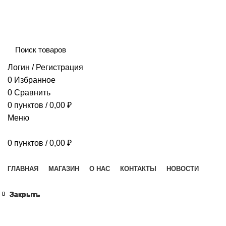
Сборка и отправка заказов производится с соблюдением 
Логин / Регистрация
0
Избранное
0
Сравнить
0
пунктов
/
0,00
₽
Меню
0
пунктов
/
0,00
₽
Наш каталог
ГЛАВНАЯ
МАГАЗИН
О НАС
КОНТАКТЫ
НОВОСТИ
Закрыть
Закрыть
Закрыть
Закрыть
Закрыть
Закрыть
Закрыть
Закрыть
Увеличить