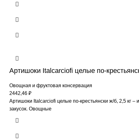
Артишоки Italcarciofi целые по-крестьянск
Овощная и фруктовая консервация
2442,46
₽
Артишоки Italcarciofi целые по-крестьянски ж/б, 2,5 к
закусок. Овощные