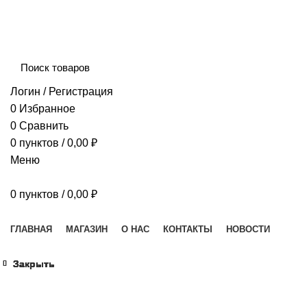
Сборка и отправка заказов производится с соблюдением 
Логин / Регистрация
0
Избранное
0
Сравнить
0
пунктов
/
0,00
₽
Меню
0
пунктов
/
0,00
₽
Наш каталог
ГЛАВНАЯ
МАГАЗИН
О НАС
КОНТАКТЫ
НОВОСТИ
Закрыть
Закрыть
Закрыть
Закрыть
Закрыть
Закрыть
Закрыть
Закрыть
Увеличить