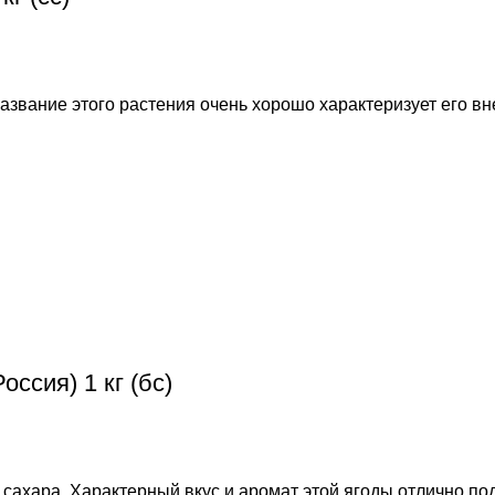
звание этого растения очень хорошо характеризует его в
сия) 1 кг (бс)
ахара. Характерный вкус и аромат этой ягоды отлично по