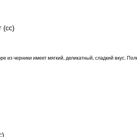
 (сс)
е из черники имеет мягкий, деликатный, сладкий вкус. По
с)