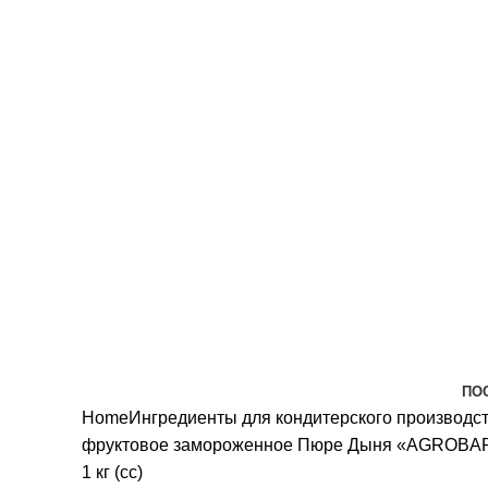
всех санитарных мер!
ПО
Home
Ингредиенты для кондитерского производс
фруктовое замороженное
Пюре Дыня «AGROBAR»
1 кг (сс)