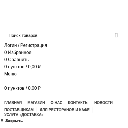
Сборка и отправка заказов производится с
соблюдением всех санитарных мер!
ДОСТАВКА И ОПЛАТА
КОНТАКТЫ
Логин / Регистрация
0
Избранное
0
Сравнить
0
пунктов
/
0,00
₽
Меню
0
пунктов
/
0,00
₽
Наш каталог
ГЛАВНАЯ
МАГАЗИН
О НАС
КОНТАКТЫ
НОВОСТИ
ПОСТАВЩИКАМ
ДЛЯ РЕСТОРАНОВ И КАФЕ
УСЛУГА «ДОСТАВКА»
Закрыть
Закрыть
Закрыть
Закрыть
Закрыть
Закрыть
Закрыть
Закрыть
Увеличить