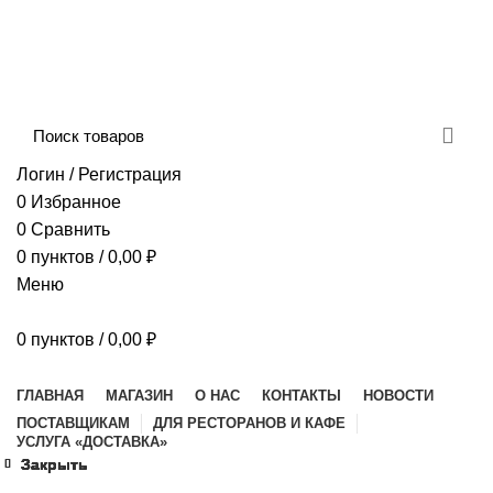
Сборка и отправка заказов производится с
соблюдением всех санитарных мер!
ДОСТАВКА И ОПЛАТА
КОНТАКТЫ
Логин / Регистрация
0
Избранное
0
Сравнить
0
пунктов
/
0,00
₽
Меню
0
пунктов
/
0,00
₽
Наш каталог
ГЛАВНАЯ
МАГАЗИН
О НАС
КОНТАКТЫ
НОВОСТИ
ПОСТАВЩИКАМ
ДЛЯ РЕСТОРАНОВ И КАФЕ
УСЛУГА «ДОСТАВКА»
Закрыть
Закрыть
Закрыть
Закрыть
Закрыть
Закрыть
Закрыть
Закрыть
Увеличить