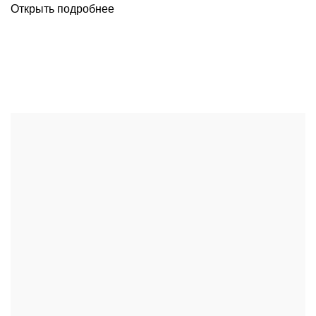
Открыть подробнее
Kitchen
Leo uteu ullamcorper