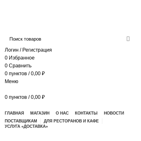
Сборка и отправка заказов производится с
соблюдением всех санитарных мер!
ДОСТАВКА И ОПЛАТА
КОНТАКТЫ
Логин / Регистрация
0
Избранное
0
Сравнить
0
пунктов
/
0,00
₽
Меню
0
пунктов
/
0,00
₽
Наш каталог
ГЛАВНАЯ
МАГАЗИН
О НАС
КОНТАКТЫ
НОВОСТИ
ПОСТАВЩИКАМ
ДЛЯ РЕСТОРАНОВ И КАФЕ
УСЛУГА «ДОСТАВКА»
Suspendisse quam at vestibulum