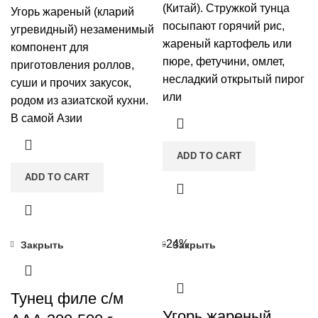
(Китай). Стружкой тунца
Угорь жареный (кларий
посыпают горячий рис,
угревидный) незаменимый
жареный картофель или
компонент для
пюре, фетучини, омлет,
приготовления роллов,
несладкий открытый пирог
суши и прочих закусок,
или
родом из азиатской кухни.
В самой Азии
ADD TO CART
ADD TO CART
-24%
Закрыть
Закрыть
Тунец филе с/м
Угорь жареный