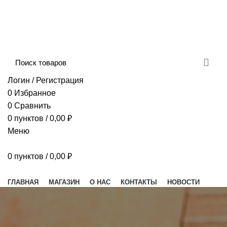
Сборка и отправка заказов производится с
соблюдением всех санитарных мер!
ДОСТАВКА И ОПЛАТА
КОНТАКТЫ
Логин / Регистрация
0
Избранное
0
Сравнить
0
пунктов
/
0,00
₽
Меню
0
пунктов
/
0,00
₽
Наш каталог
ГЛАВНАЯ
МАГАЗИН
О НАС
КОНТАКТЫ
НОВОСТИ
ПОСТАВЩИКАМ
ДЛЯ РЕСТОРАНОВ И КАФЕ
УСЛУГА «ДОСТАВКА»