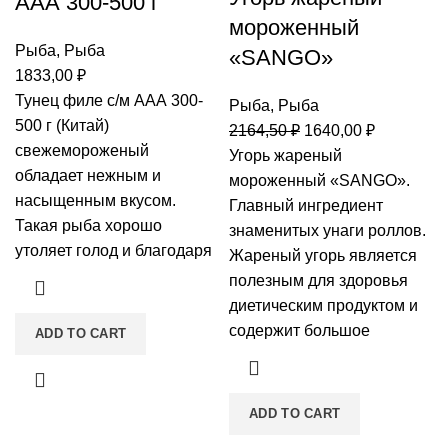
ААА 300-500 г
мороженный
Рыба
,
Рыба
«SANGO»
1833,00
₽
Тунец филе с/м ААА 300-
Рыба
,
Рыба
500 г (Китай)
2164,50
₽
1640,00
₽
свежемороженый
Угорь жареный
обладает нежным и
мороженный «SANGO».
насыщенным вкусом.
Главный ингредиент
Такая рыба хорошо
знаменитых унаги роллов.
утоляет голод и благодаря
Жареный угорь является
полезным для здоровья
диетическим продуктом и
содержит большое
ADD TO CART
ADD TO CART