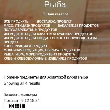
Рыба
Наш каталог
ВСЕ
ПРОДУКТЫ
ДОСТАВКА
1 ПРОДУКТ
МЯСО, ПТИЦА
39 ПРОДУКТОВ
БАКАЛЕЯ
138 ПРОДУКТОВ
ПОЛУФАБРИКАТЫ
19 ПРОДУКТОВ
ИНГРЕДИЕНТЫ ДЛЯ АЗИАТСКОЙ КУХНИ
127 ПРОДУКТОВ
ИНГРЕДИЕНТЫ ДЛЯ КОНДИТЕРСКОГО ПРОИЗВОДСТВА
161
ПРОДУКТ
КОНСЕРВАЦИЯ
31 ПРОДУКТ
МОЛОЧНАЯ ПРОДУКЦИЯ, СЫРЫ
57 ПРОДУКТОВ
РЫБА, ИКРА, МОРЕПРОДУКТЫ
43 ПРОДУКТА
ХЛЕБ И ХЛЕБОБУЛОЧНЫЕ ИЗДЕЛИЯ
19 ПРОДУКТОВ
Home
Ингредиенты для Азиатской кухни
Рыба
Showing all 4 results
Показать фильтры
Показать
9
12
18
24