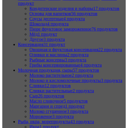
продукт
Кондитерские изделия и наборы
17 продуктов
Основа для напитков
56 продуктов
Соусы десертные
4 продукта
Шоколад
4 продукта
Пюре фруктовое замороженное
76 продуктов
Мёд
1 продукт
Другое
3 продукта
Консервация
31 продукт
Овощная и фруктовая консервация
22 продукта
Оливки и маслины
2 продукта
Рыбные консервы
3 продукта
Грибы консервированные
4 продукта
Молочная продукция, сыры
57 продуктов
Молоко растительное
2 продукта
Молоко и кисломолочные продукты
3 продукта
Сливки
12 продуктов
Сливки растительные
2 продукта
Сыр
26 продуктов
Масло сливочное
5 продуктов
Маргарин и спред
1 продукт
Молоко сгущенное
3 продукта
Мороженое
3 продукта
Рыба, икра, морепродукты
43 продукта
Икра
1 продукт