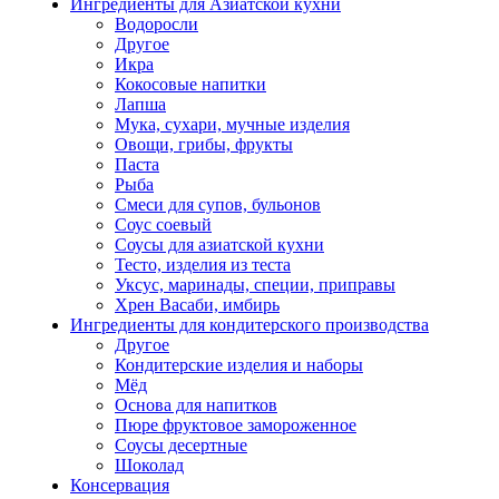
Ингредиенты для Азиатской кухни
Водоросли
Другое
Икра
Кокосовые напитки
Лапша
Мука, сухари, мучные изделия
Овощи, грибы, фрукты
Паста
Рыба
Смеси для супов, бульонов
Соус соевый
Соусы для азиатской кухни
Тесто, изделия из теста
Уксус, маринады, специи, приправы
Хрен Васаби, имбирь
Ингредиенты для кондитерского производства
Другое
Кондитерские изделия и наборы
Мёд
Основа для напитков
Пюре фруктовое замороженное
Соусы десертные
Шоколад
Консервация