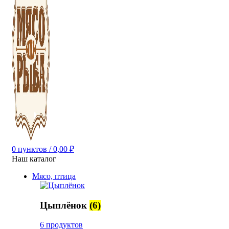
0
пунктов
/
0,00
₽
Наш каталог
Мясо, птица
Цыплёнок
(6)
6 продуктов