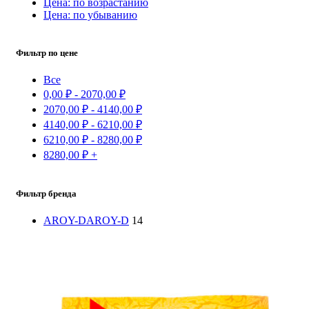
Цена: по возрастанию
Цена: по убыванию
Фильтр по цене
Все
0,00
₽
-
2070,00
₽
2070,00
₽
-
4140,00
₽
4140,00
₽
-
6210,00
₽
6210,00
₽
-
8280,00
₽
8280,00
₽
+
Фильтр бренда
AROY-D
AROY-D
14