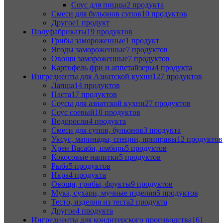
Соус для пиццы
2 продукта
Смеси для бульонов супов
10 продуктов
Другое
1 продукт
Полуфабрикаты
19 продуктов
Грибы замороженные
1 продукт
Ягоды замороженные
7 продуктов
Овощи замороженные
7 продуктов
Картофель фри и аппетайзеры
4 продукта
Ингредиенты для Азиатской кухни
127 продуктов
Лапша
14 продуктов
Паста
17 продуктов
Соусы для азиатской кухни
27 продуктов
Соус соевый
10 продуктов
Водоросли
4 продукта
Смеси для супов, бульонов
3 продукта
Уксус, маринады, специи, приправы
12 продуктов
Хрен Васаби, имбирь
5 продуктов
Кокосовые напитки
5 продуктов
Рыба
5 продуктов
Икра
4 продукта
Овощи, грибы, фрукты
9 продуктов
Мука, сухари, мучные изделия
5 продуктов
Тесто, изделия из теста
2 продукта
Другое
4 продукта
Ингредиенты для кондитерского производства
161