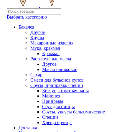
Выбрать категорию
Бакалея
Другое
Крупы
Макаронные изделия
Мука, крахмал
Крахмал
Растительные масла
Другое
Масло оливковое
Сахар
Смеси для бульонов супов
Соусы, приправы, специи
Кетчуп, томатная паста
Майонез
Приправы
Соус для пиццы
Соусы, уксусы бальзамические
Специи
Хрен, горчица
Доставка