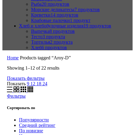
Рыба
20 продуктов
Морские деликатесы
7 продуктов
Креветки
14 продуктов
Крабовые палочки
1 продукт
Хлеб и хлебобулочные изделия
19 продуктов
Выпечка
8 продуктов
Тесто
3 продукта
Тортилья
2 продукта
Хлеб
6 продуктов
Home
Products tagged “Aroy-D”
Showing 1–12 of 22 results
Показать фильтры
Показать
9
12
18
24
Фильтры
Сортировать по
Популярности
Средний рейтинг
По новизне