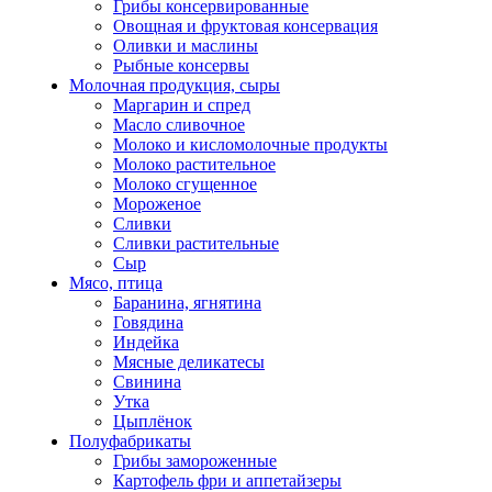
Грибы консервированные
Овощная и фруктовая консервация
Оливки и маслины
Рыбные консервы
Молочная продукция, сыры
Маргарин и спред
Масло сливочное
Молоко и кисломолочные продукты
Молоко растительное
Молоко сгущенное
Мороженое
Сливки
Сливки растительные
Сыр
Мясо, птица
Баранина, ягнятина
Говядина
Индейка
Мясные деликатесы
Свинина
Утка
Цыплёнок
Полуфабрикаты
Грибы замороженные
Картофель фри и аппетайзеры