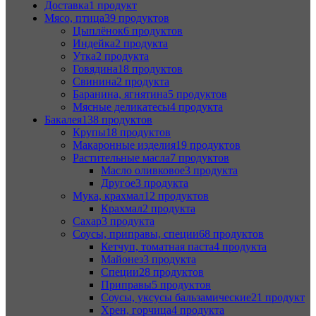
Доставка
1 продукт
Мясо, птица
39 продуктов
Цыплёнок
6 продуктов
Индейка
2 продукта
Утка
2 продукта
Говядина
18 продуктов
Свинина
2 продукта
Баранина, ягнятина
5 продуктов
Мясные деликатесы
4 продукта
Бакалея
138 продуктов
Крупы
18 продуктов
Макаронные изделия
19 продуктов
Растительные масла
7 продуктов
Масло оливковое
3 продукта
Другое
3 продукта
Мука, крахмал
12 продуктов
Крахмал
2 продукта
Сахар
3 продукта
Соусы, приправы, специи
68 продуктов
Кетчуп, томатная паста
4 продукта
Майонез
3 продукта
Специи
28 продуктов
Приправы
5 продуктов
Соусы, уксусы бальзамические
21 продукт
Хрен, горчица
4 продукта