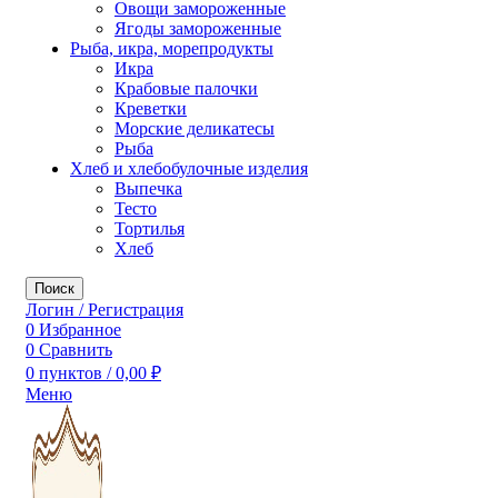
Овощи замороженные
Ягоды замороженные
Рыба, икра, морепродукты
Икра
Крабовые палочки
Креветки
Морские деликатесы
Рыба
Хлеб и хлебобулочные изделия
Выпечка
Тесто
Тортилья
Хлеб
Поиск
Логин / Регистрация
0
Избранное
0
Сравнить
0
пунктов
/
0,00
₽
Меню