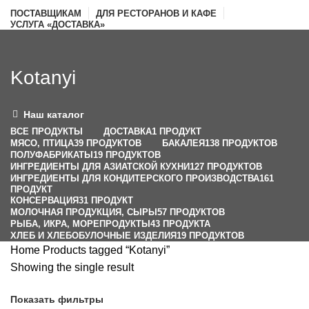
ПОСТАВЩИКАМ
ДЛЯ РЕСТОРАНОВ И КАФЕ
УСЛУГА «ДОСТАВКА»
Kotanyi
Наш каталог
ВСЕ
ПРОДУКТЫ
ДОСТАВКА
1 ПРОДУКТ
МЯСО, ПТИЦА
39 ПРОДУКТОВ
БАКАЛЕЯ
138 ПРОДУКТОВ
ПОЛУФАБРИКАТЫ
19 ПРОДУКТОВ
ИНГРЕДИЕНТЫ ДЛЯ АЗИАТСКОЙ КУХНИ
127 ПРОДУКТОВ
ИНГРЕДИЕНТЫ ДЛЯ КОНДИТЕРСКОГО ПРОИЗВОДСТВА
161
ПРОДУКТ
КОНСЕРВАЦИЯ
31 ПРОДУКТ
МОЛОЧНАЯ ПРОДУКЦИЯ, СЫРЫ
57 ПРОДУКТОВ
РЫБА, ИКРА, МОРЕПРОДУКТЫ
43 ПРОДУКТА
ХЛЕБ И ХЛЕБОБУЛОЧНЫЕ ИЗДЕЛИЯ
19 ПРОДУКТОВ
Home
Products tagged “Kotanyi”
Showing the single result
Показать фильтры