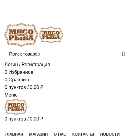
Сборка и отправка заказов производится с
соблюдением всех санитарных мер!
ДОСТАВКА И ОПЛАТА
КОНТАКТЫ
Логин / Регистрация
0
Избранное
0
Сравнить
0
пунктов
/
0,00
₽
Меню
0
пунктов
/
0,00
₽
Наш каталог
ГЛАВНАЯ
МАГАЗИН
О НАС
КОНТАКТЫ
НОВОСТИ