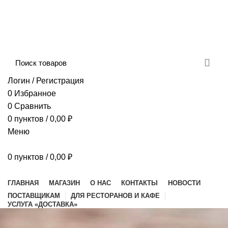
Сборка и отправка заказов производится с
соблюдением всех санитарных мер!
ДОСТАВКА И ОПЛАТА
КОНТАКТЫ
Логин / Регистрация
0
Избранное
0
Сравнить
0
пунктов
/
0,00
₽
Меню
0
пунктов
/
0,00
₽
Наш каталог
ГЛАВНАЯ
МАГАЗИН
О НАС
КОНТАКТЫ
НОВОСТИ
ПОСТАВЩИКАМ
ДЛЯ РЕСТОРАНОВ И КАФЕ
УСЛУГА «ДОСТАВКА»