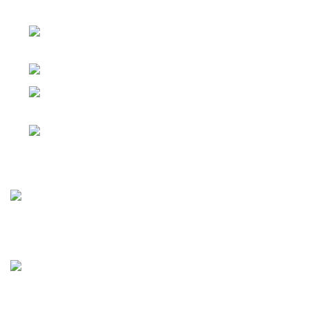
ШОССЕ Д.25
Г. ЧЕЛЯБИНСК, КОПЕЙСКОЕ ШОССЕ
Д.25
Телефон: 8 (351) 222-01-54
Г. ЕКАТЕРИНБУРГ ПЕР. НИКОЛЬСКИЙ
Д. 1
Телефон: 8 (952) 529-04-50
Статьи
Мясо или рыба? Мясо!
01.10.2025
Нет комментариев
Вкусно там, где «Мясо или рыба»