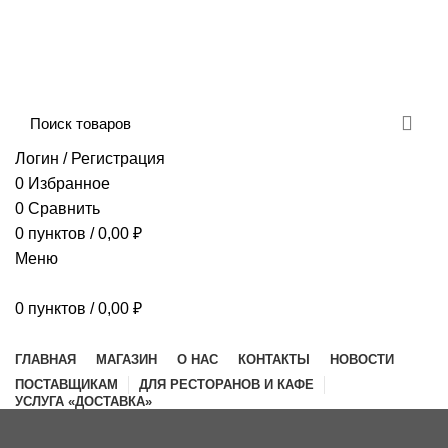
Сборка и отправка заказов производится с
соблюдением всех санитарных мер!
ДОСТАВКА И ОПЛАТА
КОНТАКТЫ
Логин / Регистрация
0
Избранное
0
Сравнить
0
пунктов
/
0,00
₽
Меню
0
пунктов
/
0,00
₽
Наш каталог
ГЛАВНАЯ
МАГАЗИН
О НАС
КОНТАКТЫ
НОВОСТИ
ПОСТАВЩИКАМ
ДЛЯ РЕСТОРАНОВ И КАФЕ
УСЛУГА «ДОСТАВКА»