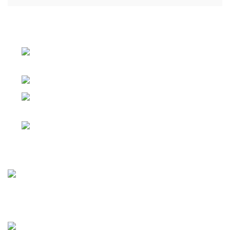
АДРЕС КОМПАНИИ Г. ЧЕЛЯБИНСК, КОПЕЙСКОЕ
ШОССЕ Д.25
Г. ЧЕЛЯБИНСК, КОПЕЙСКОЕ ШОССЕ
Д.25
Телефон: 8 (351) 222-01-54
Г. ЕКАТЕРИНБУРГ ПЕР. НИКОЛЬСКИЙ
Д. 1
Телефон: 8 (952) 529-04-50
Статьи
Мясо или рыба? Мясо!
01.10.2025
Нет комментариев