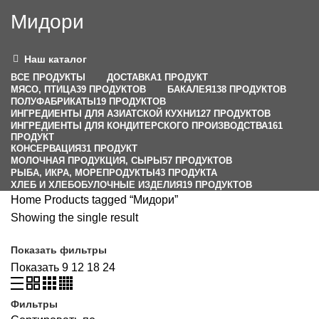
Мидори
Наш каталог
ВСЕ
ПРОДУКТЫ
ДОСТАВКА
1 ПРОДУКТ
МЯСО, ПТИЦА
39 ПРОДУКТОВ
БАКАЛЕЯ
138 ПРОДУКТОВ
ПОЛУФАБРИКАТЫ
19 ПРОДУКТОВ
ИНГРЕДИЕНТЫ ДЛЯ АЗИАТСКОЙ КУХНИ
127 ПРОДУКТОВ
ИНГРЕДИЕНТЫ ДЛЯ КОНДИТЕРСКОГО ПРОИЗВОДСТВА
161
ПРОДУКТ
КОНСЕРВАЦИЯ
31 ПРОДУКТ
МОЛОЧНАЯ ПРОДУКЦИЯ, СЫРЫ
57 ПРОДУКТОВ
РЫБА, ИКРА, МОРЕПРОДУКТЫ
43 ПРОДУКТА
ХЛЕБ И ХЛЕБОБУЛОЧНЫЕ ИЗДЕЛИЯ
19 ПРОДУКТОВ
Home
Products tagged “Мидори”
Showing the single result
Показать фильтры
Показать
9
12
18
24
Фильтры