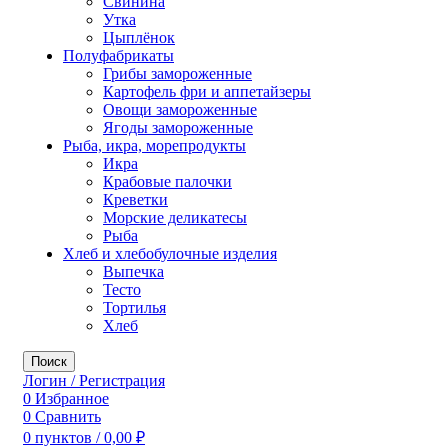
Свинина
Утка
Цыплёнок
Полуфабрикаты
Грибы замороженные
Картофель фри и аппетайзеры
Овощи замороженные
Ягоды замороженные
Рыба, икра, морепродукты
Икра
Крабовые палочки
Креветки
Морские деликатесы
Рыба
Хлеб и хлебобулочные изделия
Выпечка
Тесто
Тортилья
Хлеб
Поиск
Логин / Регистрация
0
Избранное
0
Сравнить
0
пунктов
/
0,00
₽