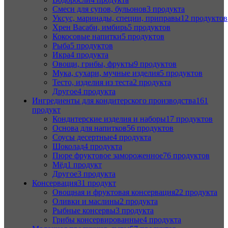
Смеси для супов, бульонов
3 продукта
Уксус, маринады, специи, приправы
12 продуктов
Хрен Васаби, имбирь
5 продуктов
Кокосовые напитки
5 продуктов
Рыба
5 продуктов
Икра
4 продукта
Овощи, грибы, фрукты
9 продуктов
Мука, сухари, мучные изделия
5 продуктов
Тесто, изделия из теста
2 продукта
Другое
4 продукта
Ингредиенты для кондитерского производства
161
продукт
Кондитерские изделия и наборы
17 продуктов
Основа для напитков
56 продуктов
Соусы десертные
4 продукта
Шоколад
4 продукта
Пюре фруктовое замороженное
76 продуктов
Мёд
1 продукт
Другое
3 продукта
Консервация
31 продукт
Овощная и фруктовая консервация
22 продукта
Оливки и маслины
2 продукта
Рыбные консервы
3 продукта
Грибы консервированные
4 продукта