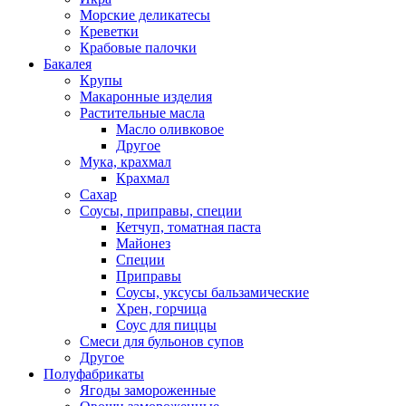
Морские деликатесы
Креветки
Крабовые палочки
Бакалея
Крупы
Макаронные изделия
Растительные масла
Масло оливковое
Другое
Мука, крахмал
Крахмал
Сахар
Соусы, приправы, специи
Кетчуп, томатная паста
Майонез
Специи
Приправы
Соусы, уксусы бальзамические
Хрен, горчица
Соус для пиццы
Смеси для бульонов супов
Другое
Полуфабрикаты
Ягоды замороженные