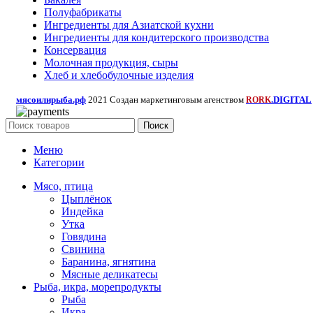
Полуфабрикаты
Ингредиенты для Азиатской кухни
Ингредиенты для кондитерского производства
Консервация
Молочная продукция, сыры
Хлеб и хлебобулочные изделия
мясоилирыба.рф
2021 Создан маркетинговым агенством
.DIGITAL
RORK
Поиск
Меню
Категории
Мясо, птица
Цыплёнок
Индейка
Утка
Говядина
Свинина
Баранина, ягнятина
Мясные деликатесы
Рыба, икра, морепродукты
Рыба
Икра