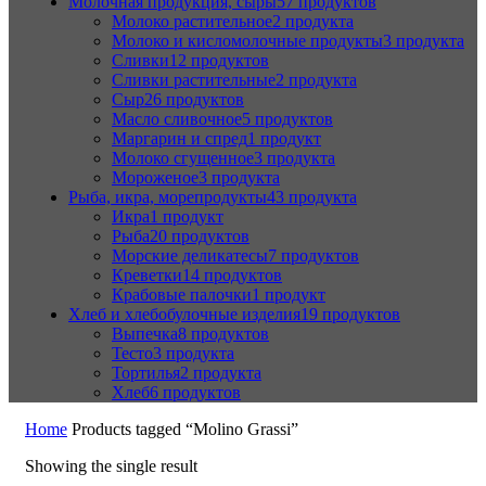
Молочная продукция, сыры
57 продуктов
Молоко растительное
2 продукта
Молоко и кисломолочные продукты
3 продукта
Сливки
12 продуктов
Сливки растительные
2 продукта
Сыр
26 продуктов
Масло сливочное
5 продуктов
Маргарин и спред
1 продукт
Молоко сгущенное
3 продукта
Мороженое
3 продукта
Рыба, икра, морепродукты
43 продукта
Икра
1 продукт
Рыба
20 продуктов
Морские деликатесы
7 продуктов
Креветки
14 продуктов
Крабовые палочки
1 продукт
Хлеб и хлебобулочные изделия
19 продуктов
Выпечка
8 продуктов
Тесто
3 продукта
Тортилья
2 продукта
Хлеб
6 продуктов
Home
Products tagged “Molino Grassi”
Showing the single result