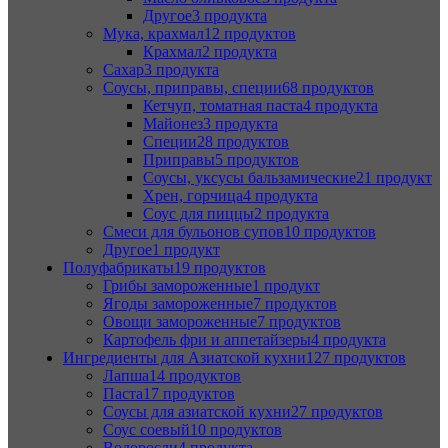
Другое
3 продукта
Мука, крахмал
12 продуктов
Крахмал
2 продукта
Сахар
3 продукта
Соусы, приправы, специи
68 продуктов
Кетчуп, томатная паста
4 продукта
Майонез
3 продукта
Специи
28 продуктов
Приправы
5 продуктов
Соусы, уксусы бальзамические
21 продукт
Хрен, горчица
4 продукта
Соус для пиццы
2 продукта
Смеси для бульонов супов
10 продуктов
Другое
1 продукт
Полуфабрикаты
19 продуктов
Грибы замороженные
1 продукт
Ягоды замороженные
7 продуктов
Овощи замороженные
7 продуктов
Картофель фри и аппетайзеры
4 продукта
Ингредиенты для Азиатской кухни
127 продуктов
Лапша
14 продуктов
Паста
17 продуктов
Соусы для азиатской кухни
27 продуктов
Соус соевый
10 продуктов
Водоросли
4 продукта