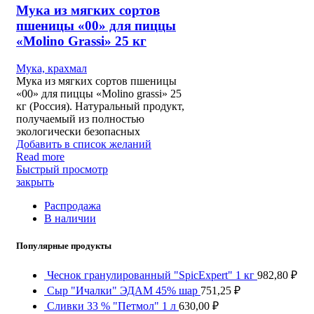
Мука из мягких сортов
пшеницы «00» для пиццы
«Molino Grassi» 25 кг
Мука, крахмал
Мука из мягких сортов пшеницы
«00» для пиццы «Molino grassi» 25
кг (Россия). Натуральный продукт,
получаемый из полностью
экологически безопасных
Добавить в список желаний
Read more
Быстрый просмотр
закрыть
Распродажа
В наличии
Популярные продукты
Чеснок гранулированный "SpicExpert" 1 кг
982,80
₽
Сыр "Ичалки" ЭДАМ 45% шар
751,25
₽
Сливки 33 % "Петмол" 1 л
630,00
₽