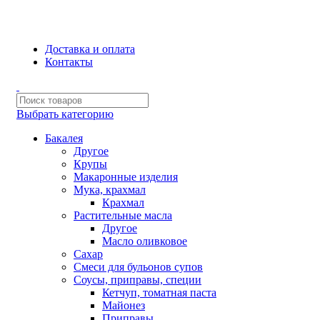
Сборка и отправка заказов производится с соблюдением всех
санитарных мер!
Доставка и оплата
Контакты
Выбрать категорию
Бакалея
Другое
Крупы
Макаронные изделия
Мука, крахмал
Крахмал
Растительные масла
Другое
Масло оливковое
Сахар
Смеси для бульонов супов
Соусы, приправы, специи
Кетчуп, томатная паста
Майонез
Приправы