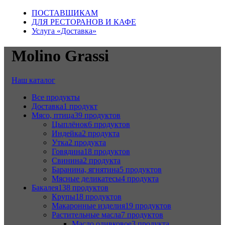
ПОСТАВЩИКАМ
ДЛЯ РЕСТОРАНОВ И КАФЕ
Услуга «Доставка»
Molino Grassi
Наш каталог
Все
продукты
Доставка
1 продукт
Мясо, птица
39 продуктов
Цыплёнок
6 продуктов
Индейка
2 продукта
Утка
2 продукта
Говядина
18 продуктов
Свинина
2 продукта
Баранина, ягнятина
5 продуктов
Мясные деликатесы
4 продукта
Бакалея
138 продуктов
Крупы
18 продуктов
Макаронные изделия
19 продуктов
Растительные масла
7 продуктов
Масло оливковое
3 продукта