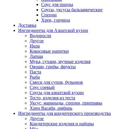
Соус для пиццы
Соусы, уксусы бальзамические
Специи
Хрен, горчица
Доставка
Ингредиенты для Азиатской кухни
Водоросли
Другое
Икра
Кокосовые напитки
Лапша
Мука, сухари, мучные изделия
Овощи, грибы, фрукты
Паста
Рыба
Смеси для супов, бульонов
Соус соевый
Соусы для азиатской кухни
Тесто, изделия из теста
Уксус, маринады, специи, приправы
Хрен Васаби, имбирь
Ингредиенты для кондитерского производства
Другое
Кондитерские изделия и наборы
Мёд