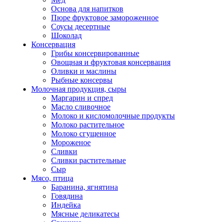
Основа для напитков
Пюре фруктовое замороженное
Соусы десертные
Шоколад
Консервация
Грибы консервированные
Овощная и фруктовая консервация
Оливки и маслины
Рыбные консервы
Молочная продукция, сыры
Маргарин и спред
Масло сливочное
Молоко и кисломолочные продукты
Молоко растительное
Молоко сгущенное
Мороженое
Сливки
Сливки растительные
Сыр
Мясо, птица
Баранина, ягнятина
Говядина
Индейка
Мясные деликатесы