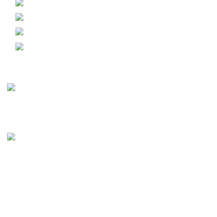
Г. ЧЕЛЯБИНСК, КОПЕЙСКОЕ ШОССЕ Д.25
Телефон: 8 (351) 222-01-54
Г. ЕКАТЕРИНБУРГ ПЕР. НИКОЛЬСКИЙ Д. 1
Телефон: 8 (952) 529-04-50
Статьи
Мясо или рыба? Мясо!
01.10.2025
Нет комментариев
Вкусно там, где «Мясо или рыба»
12.01.2025
Нет комментариев
Категории
Мясо, птица