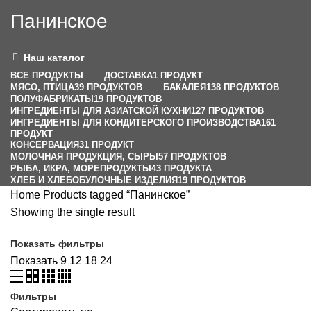
Панинское
Наш каталог
ВСЕ
ПРОДУКТЫ
ДОСТАВКА
1 ПРОДУКТ
МЯСО, ПТИЦА
39 ПРОДУКТОВ
БАКАЛЕЯ
138 ПРОДУКТОВ
ПОЛУФАБРИКАТЫ
19 ПРОДУКТОВ
ИНГРЕДИЕНТЫ ДЛЯ АЗИАТСКОЙ КУХНИ
127 ПРОДУКТОВ
ИНГРЕДИЕНТЫ ДЛЯ КОНДИТЕРСКОГО ПРОИЗВОДСТВА
161
ПРОДУКТ
КОНСЕРВАЦИЯ
31 ПРОДУКТ
МОЛОЧНАЯ ПРОДУКЦИЯ, СЫРЫ
57 ПРОДУКТОВ
РЫБА, ИКРА, МОРЕПРОДУКТЫ
43 ПРОДУКТА
ХЛЕБ И ХЛЕБОБУЛОЧНЫЕ ИЗДЕЛИЯ
19 ПРОДУКТОВ
Home
Products tagged “Панинское”
Showing the single result
Показать фильтры
Показать
9
12
18
24
Фильтры