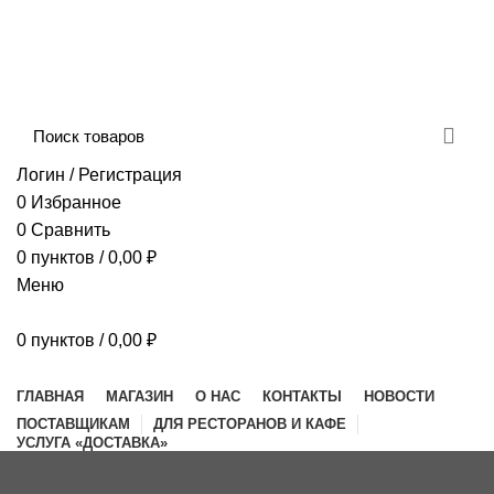
Сборка и отправка заказов производится с
соблюдением всех санитарных мер!
ДОСТАВКА И ОПЛАТА
КОНТАКТЫ
Логин / Регистрация
0
Избранное
0
Сравнить
0
пунктов
/
0,00
₽
Меню
0
пунктов
/
0,00
₽
Наш каталог
ГЛАВНАЯ
МАГАЗИН
О НАС
КОНТАКТЫ
НОВОСТИ
ПОСТАВЩИКАМ
ДЛЯ РЕСТОРАНОВ И КАФЕ
УСЛУГА «ДОСТАВКА»