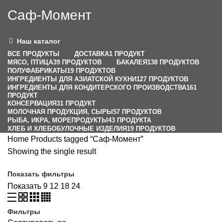
Саф-Момент
Наш каталог
ВСЕ
ПРОДУКТЫ
ДОСТАВКА
1 ПРОДУКТ
МЯСО, ПТИЦА
39 ПРОДУКТОВ
БАКАЛЕЯ
138 ПРОДУКТОВ
ПОЛУФАБРИКАТЫ
19 ПРОДУКТОВ
ИНГРЕДИЕНТЫ ДЛЯ АЗИАТСКОЙ КУХНИ
127 ПРОДУКТОВ
ИНГРЕДИЕНТЫ ДЛЯ КОНДИТЕРСКОГО ПРОИЗВОДСТВА
161
ПРОДУКТ
КОНСЕРВАЦИЯ
31 ПРОДУКТ
МОЛОЧНАЯ ПРОДУКЦИЯ, СЫРЫ
57 ПРОДУКТОВ
РЫБА, ИКРА, МОРЕПРОДУКТЫ
43 ПРОДУКТА
ХЛЕБ И ХЛЕБОБУЛОЧНЫЕ ИЗДЕЛИЯ
19 ПРОДУКТОВ
Home
Products tagged “Саф-Момент”
Showing the single result
Показать фильтры
Показать
9
12
18
24
Фильтры