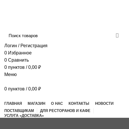
Сборка и отправка заказов производится с
соблюдением всех санитарных мер!
ДОСТАВКА И ОПЛАТА
КОНТАКТЫ
Логин / Регистрация
0
Избранное
0
Сравнить
0
пунктов
/
0,00
₽
Меню
0
пунктов
/
0,00
₽
Наш каталог
ГЛАВНАЯ
МАГАЗИН
О НАС
КОНТАКТЫ
НОВОСТИ
ПОСТАВЩИКАМ
ДЛЯ РЕСТОРАНОВ И КАФЕ
УСЛУГА «ДОСТАВКА»