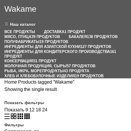
Wakame
Наш каталог
ВСЕ
ПРОДУКТЫ
ДОСТАВКА
1 ПРОДУКТ
МЯСО, ПТИЦА
39 ПРОДУКТОВ
БАКАЛЕЯ
138 ПРОДУКТОВ
ПОЛУФАБРИКАТЫ
19 ПРОДУКТОВ
ИНГРЕДИЕНТЫ ДЛЯ АЗИАТСКОЙ КУХНИ
127 ПРОДУКТОВ
ИНГРЕДИЕНТЫ ДЛЯ КОНДИТЕРСКОГО ПРОИЗВОДСТВА
161
ПРОДУКТ
КОНСЕРВАЦИЯ
31 ПРОДУКТ
МОЛОЧНАЯ ПРОДУКЦИЯ, СЫРЫ
57 ПРОДУКТОВ
РЫБА, ИКРА, МОРЕПРОДУКТЫ
43 ПРОДУКТА
ХЛЕБ И ХЛЕБОБУЛОЧНЫЕ ИЗДЕЛИЯ
19 ПРОДУКТОВ
Home
Products tagged “Wakame”
Showing the single result
Показать фильтры
Показать
9
12
18
24
Фильтры