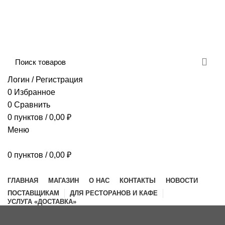
Сборка и отправка заказов производится с
соблюдением всех санитарных мер!
ДОСТАВКА И ОПЛАТА
КОНТАКТЫ
Логин / Регистрация
0
Избранное
0
Сравнить
0
пунктов
/
0,00
₽
Меню
0
пунктов
/
0,00
₽
Наш каталог
ГЛАВНАЯ
МАГАЗИН
О НАС
КОНТАКТЫ
НОВОСТИ
ПОСТАВЩИКАМ
ДЛЯ РЕСТОРАНОВ И КАФЕ
УСЛУГА «ДОСТАВКА»