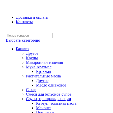
Сборка и отправка заказов производится с соблюдением всех
санитарных мер!
Доставка и оплата
Контакты
Выбрать категорию
Бакалея
Другое
Крупы
Макаронные изделия
Мука, крахмал
Крахмал
Растительные масла
Другое
Масло оливковое
Сахар
Смеси для бульонов супов
Соусы, приправы, специи
Кетчуп, томатная паста
Майонез
Приправы