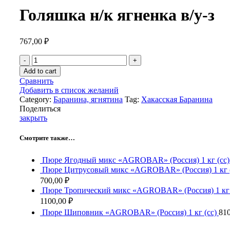
Голяшка н/к ягненка в/у-з
767,00
₽
Голяшка
н/
Add to cart
к
Сравнить
ягненка
Добавить в список желаний
в/
Category:
Баранина, ягнятина
Tag:
Хакасская Баранина
у-
Поделиться
з
закрыть
quantity
Смотрите также…
Пюре Ягодный микс «AGROBAR» (Россия) 1 кг (сс
Пюре Цитрусовый микс «AGROBAR» (Россия) 1 кг 
700,00
₽
Пюре Тропический микс «AGROBAR» (Россия) 1 кг 
1100,00
₽
Пюре Шиповник «AGROBAR» (Россия) 1 кг (сс)
81