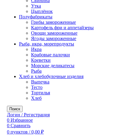
Свинина
Утка
Цыплёнок
Полуфабрикаты
Грибы замороженные
Картофель фри и аппетайзеры
Овощи замороженные
Ягоды замороженные
Рыба, икра, морепродукты
Икра
Крабовые палочки
Креветки
Морские деликатесы
Рыба
Хлеб и хлебобулочные изделия
Выпечка
Тесто
Тортилья
Хлеб
Поиск
Логин / Регистрация
0
Избранное
0
Сравнить
0
пунктов
/
0,00
₽