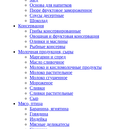
Основа для напитков
Пюре фруктовое замороженное
Соусы десертные
Шоколад
Консервация
Грибы консервированные
Овощная и фруктовая консервация
Оливки и маслины
Рыбные консервы
Молочная продукция, сыры
Маргарин и спред
Масло сливочное
Молоко и кисломолочные продукты
Молоко растительное
Молоко сгущенное
Мороженое
Сливки
Сливки растительные
Сыр
Мясо, птица
Баранина, ягнятина
Говядина
Индейка
Мясные деликатесы