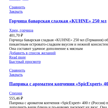
Сравнить
Закрыть
Горчица баварская сладкая «KUHNE» 250 мл
Хрен, горчица
401,70
₽
Горчица баварская сладкая «KUHNE» 250 мл (Германия) об
пикантным островато-сладким вкусом и нежной консистен
Она составит удачное дополнение к мясным
Добавить в список желаний
Read more
Быстрый просмотр
Сравнить
Закрыть
Паприка с ароматом копчения «SpicExpert» 40
Специи
555,46
₽
Паприка с ароматом копчения «SpicExpert» 400 г (Россия)
дополнить ваши блюда и по-новому раскроет их вкус. Она