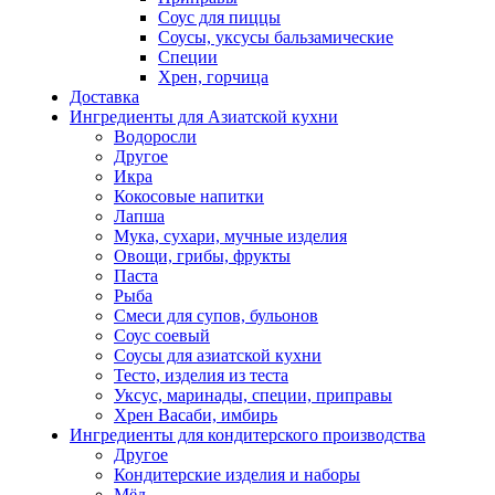
Соус для пиццы
Соусы, уксусы бальзамические
Специи
Хрен, горчица
Доставка
Ингредиенты для Азиатской кухни
Водоросли
Другое
Икра
Кокосовые напитки
Лапша
Мука, сухари, мучные изделия
Овощи, грибы, фрукты
Паста
Рыба
Смеси для супов, бульонов
Соус соевый
Соусы для азиатской кухни
Тесто, изделия из теста
Уксус, маринады, специи, приправы
Хрен Васаби, имбирь
Ингредиенты для кондитерского производства
Другое
Кондитерские изделия и наборы
Мёд