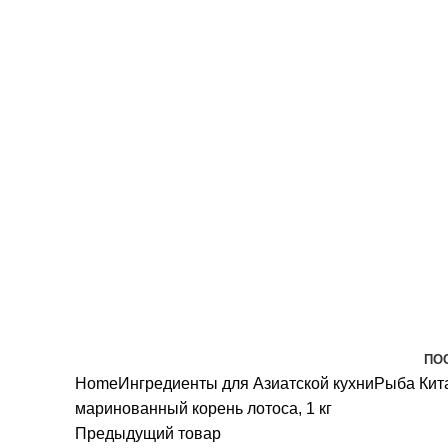
всех санитарных мер!
ПО
Home
Ингредиенты для Азиатской кухни
Рыба
Кит
маринованный корень лотоса, 1 кг
Предыдущий товар