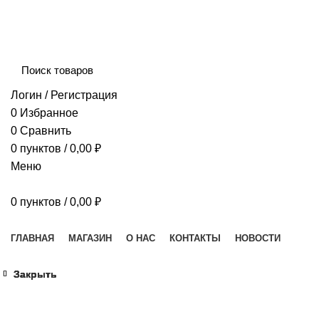
Сборка и отправка заказов производится с соблюдением 
Логин / Регистрация
0
Избранное
0
Сравнить
0
пунктов
/
0,00
₽
Меню
0
пунктов
/
0,00
₽
Наш каталог
ГЛАВНАЯ
МАГАЗИН
О НАС
КОНТАКТЫ
НОВОСТИ
Закрыть
Закрыть
Закрыть
Закрыть
Увеличить