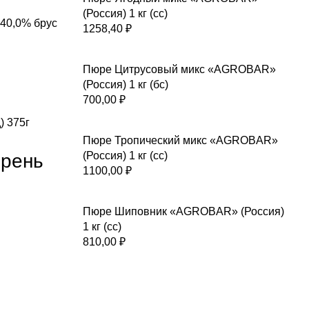
(Россия) 1 кг (сс)
40,0% брус
1258,40
₽
Пюре Цитрусовый микс «AGROBAR»
(Россия) 1 кг (бс)
700,00
₽
) 375г
Пюре Тропический микс «AGROBAR»
(Россия) 1 кг (сс)
орень
1100,00
₽
Пюре Шиповник «AGROBAR» (Россия)
1 кг (сс)
810,00
₽