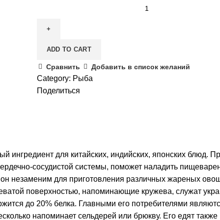
Китайский
маринованный
корень
лотоса,
ADD TO CART
1
кг
Сравнить
Добавить в список желаний
quantity
Category:
Рыба
Поделиться
ый ингредиент для китайских, индийских, японских блюд. 
 сердечно-сосудистой системы, поможет наладить пищеварен
 он незаменим для приготовления различных жареных овощ
древатой поверхностью, напоминающие кружева, служат укр
жится до 20% белка. Главными его потребителями являются
несколько напоминает сельдерей или брюкву. Его едят также