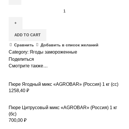
Клюква
Дикая
с\м,
15
ADD TO CART
кг,
Россия
Сравнить
Добавить в список желаний
quantity
Category:
Ягоды замороженные
Поделиться
Смотрите также…
Пюре Ягодный микс «AGROBAR» (Россия) 1 кг (сс)
1258,40
₽
Пюре Цитрусовый микс «AGROBAR» (Россия) 1 кг
(бс)
700,00
₽