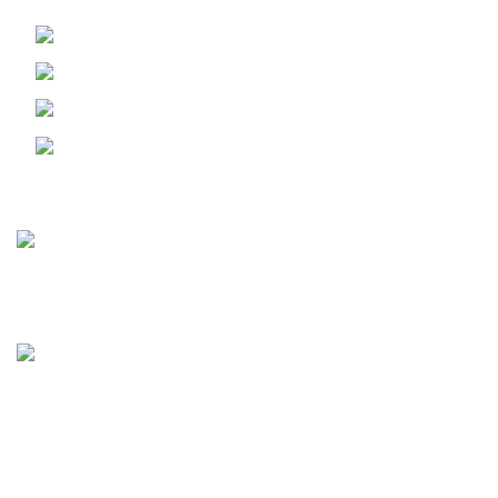
ШОССЕ Д.25
Г. ЧЕЛЯБИНСК, КОПЕЙСКОЕ ШОССЕ Д.25
Телефон: 8 (351) 222-01-54
Г. ЕКАТЕРИНБУРГ ПЕР. НИКОЛЬСКИЙ Д. 1
Телефон: 8 (952) 529-04-50
Статьи
Мясо или рыба? Мясо!
01.10.2025
Нет комментариев
Вкусно там, где «Мясо или рыба»
12.01.2025
Нет комментариев
Категории
Мясо, птица