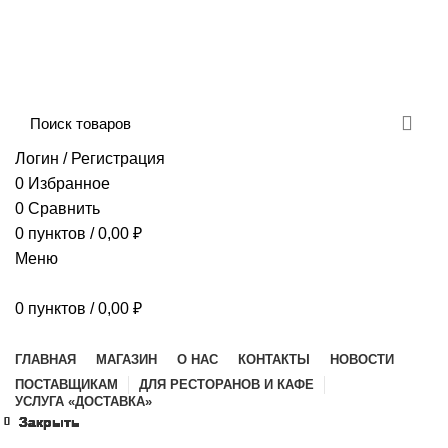
Сборка и отправка заказов производится с
соблюдением всех санитарных мер!
ДОСТАВКА И ОПЛАТА
КОНТАКТЫ
Логин / Регистрация
0
Избранное
0
Сравнить
0
пунктов
/
0,00
₽
Меню
0
пунктов
/
0,00
₽
Наш каталог
ГЛАВНАЯ
МАГАЗИН
О НАС
КОНТАКТЫ
НОВОСТИ
ПОСТАВЩИКАМ
ДЛЯ РЕСТОРАНОВ И КАФЕ
УСЛУГА «ДОСТАВКА»
Закрыть
Закрыть
Закрыть
Закрыть
Закрыть
Закрыть
Закрыть
Закрыть
Закрыть
Закрыть
Закрыть
Закрыть
Закрыть
Закрыть
Увеличить