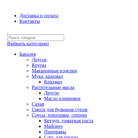
Сборка и отправка заказов производится с соблюдением всех
Доставка и оплата
Контакты
Выбрать категорию
Бакалея
Другое
Крупы
Макаронные изделия
Мука, крахмал
Крахмал
Растительные масла
Другое
Масло оливковое
Сахар
Смеси для бульонов супов
Соусы, приправы, специи
Кетчуп, томатная паста
Майонез
Приправы
Соус для пиццы