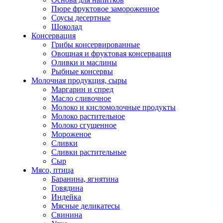
Пюре фруктовое замороженное
Соусы десертные
Шоколад
Консервация
Грибы консервированные
Овощная и фруктовая консервация
Оливки и маслины
Рыбные консервы
Молочная продукция, сыры
Маргарин и спред
Масло сливочное
Молоко и кисломолочные продукты
Молоко растительное
Молоко сгущенное
Мороженое
Сливки
Сливки растительные
Сыр
Мясо, птица
Баранина, ягнятина
Говядина
Индейка
Мясные деликатесы
Свинина