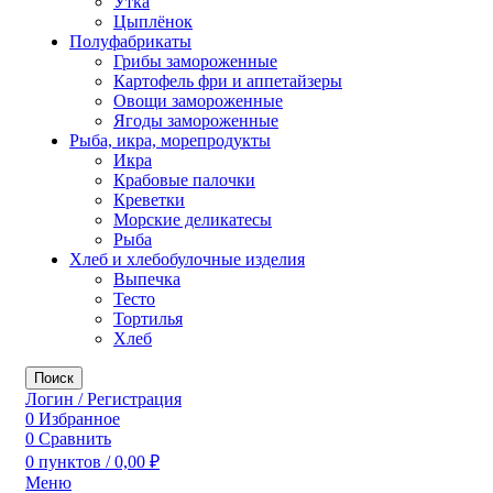
Утка
Цыплёнок
Полуфабрикаты
Грибы замороженные
Картофель фри и аппетайзеры
Овощи замороженные
Ягоды замороженные
Рыба, икра, морепродукты
Икра
Крабовые палочки
Креветки
Морские деликатесы
Рыба
Хлеб и хлебобулочные изделия
Выпечка
Тесто
Тортилья
Хлеб
Поиск
Логин / Регистрация
0
Избранное
0
Сравнить
0
пунктов
/
0,00
₽
Меню