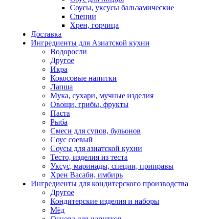
Соусы, уксусы бальзамические
Специи
Хрен, горчица
Доставка
Ингредиенты для Азиатской кухни
Водоросли
Другое
Икра
Кокосовые напитки
Лапша
Мука, сухари, мучные изделия
Овощи, грибы, фрукты
Паста
Рыба
Смеси для супов, бульонов
Соус соевый
Соусы для азиатской кухни
Тесто, изделия из теста
Уксус, маринады, специи, приправы
Хрен Васаби, имбирь
Ингредиенты для кондитерского производства
Другое
Кондитерские изделия и наборы
Мёд
Основа для напитков