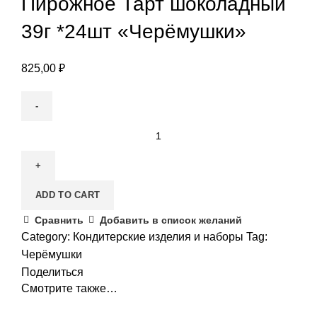
Пирожное Тарт шоколадный
39г *24шт «Черёмушки»
825,00
₽
Пирожное
Тарт
шоколадный
39г
ADD TO CART
*24шт
"Черёмушки"
Сравнить
Добавить в список желаний
quantity
Category:
Кондитерские изделия и наборы
Tag:
Черёмушки
Поделиться
Смотрите также…