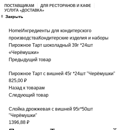
ПОСТАВЩИКАМ
ДЛЯ РЕСТОРАНОВ И КАФЕ
УСЛУГА «ДОСТАВКА»
Закрыть
Закрыть
Закрыть
Закрыть
Закрыть
Закрыть
Закрыть
Закрыть
Увеличить
Home
Ингредиенты для кондитерского
производства
Кондитерские изделия и наборы
Пирожное Тарт шоколадный 39г *24шт
«Черёмушки»
Предыдущий товар
Пирожное Тарт с вишней 45г *24шт "Черёмушки"
825,00
₽
Назад к товарам
Следующий товар
Слойка дрожжевая с вишней 95г*50шт
"Черёмушки"
1396,88
₽