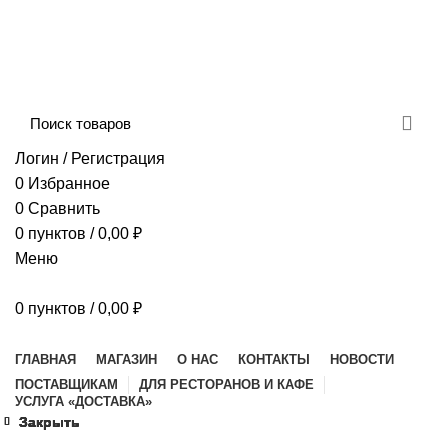
Сборка и отправка заказов производится с
соблюдением всех санитарных мер!
ДОСТАВКА И ОПЛАТА
КОНТАКТЫ
Логин / Регистрация
0
Избранное
0
Сравнить
0
пунктов
/
0,00
₽
Меню
0
пунктов
/
0,00
₽
Наш каталог
ГЛАВНАЯ
МАГАЗИН
О НАС
КОНТАКТЫ
НОВОСТИ
ПОСТАВЩИКАМ
ДЛЯ РЕСТОРАНОВ И КАФЕ
УСЛУГА «ДОСТАВКА»
Закрыть
Закрыть
Закрыть
Закрыть
Закрыть
Закрыть
Закрыть
Закрыть
Увеличить