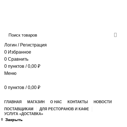
Сборка и отправка заказов производится с
соблюдением всех санитарных мер!
ДОСТАВКА И ОПЛАТА
КОНТАКТЫ
Логин / Регистрация
0
Избранное
0
Сравнить
0
пунктов
/
0,00
₽
Меню
0
пунктов
/
0,00
₽
Наш каталог
ГЛАВНАЯ
МАГАЗИН
О НАС
КОНТАКТЫ
НОВОСТИ
ПОСТАВЩИКАМ
ДЛЯ РЕСТОРАНОВ И КАФЕ
УСЛУГА «ДОСТАВКА»
Закрыть
Закрыть
Закрыть
Закрыть
Закрыть
Закрыть
Закрыть
Закрыть
Закрыть
Закрыть
Закрыть
Закрыть
Закрыть
Закрыть