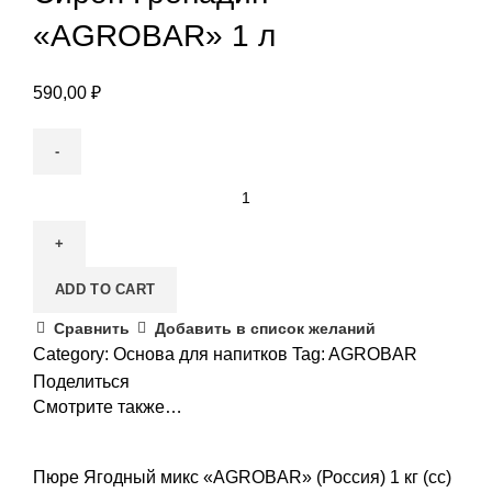
«AGROBAR» 1 л
590,00
₽
Сироп
Гренадин
"AGROBAR"
1
ADD TO CART
л
quantity
Сравнить
Добавить в список желаний
Category:
Основа для напитков
Tag:
AGROBAR
Поделиться
Смотрите также…
Пюре Ягодный микс «AGROBAR» (Россия) 1 кг (сс)