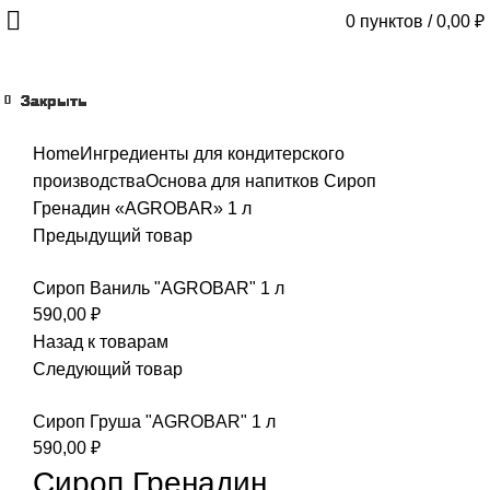
0
пунктов
/
0,00
₽
Закрыть
Закрыть
Закрыть
Закрыть
Закрыть
Закрыть
Закрыть
Закрыть
Закрыть
Закрыть
Закрыть
Закрыть
Закрыть
Закрыть
Увеличить
Home
Ингредиенты для кондитерского
производства
Основа для напитков
Сироп
Гренадин «AGROBAR» 1 л
Предыдущий товар
Сироп Ваниль "AGROBAR" 1 л
590,00
₽
Назад к товарам
Следующий товар
Сироп Груша "AGROBAR" 1 л
590,00
₽
Сироп Гренадин