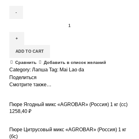
Лапша
стеклянная
"Mai
Lao
ADD TO CART
da"
0,8
Сравнить
Добавить в список желаний
мм
Category:
Лапша
Tag:
Mai Lao da
500
Поделиться
г
Смотрите также…
quantity
Пюре Ягодный микс «AGROBAR» (Россия) 1 кг (сс)
1258,40
₽
Пюре Цитрусовый микс «AGROBAR» (Россия) 1 кг
(бс)