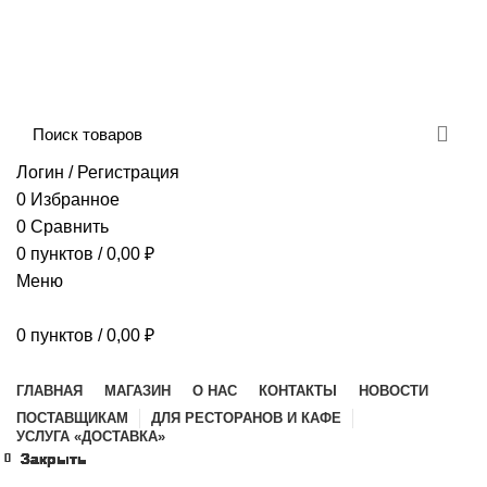
Сборка и отправка заказов производится с
соблюдением всех санитарных мер!
ДОСТАВКА И ОПЛАТА
КОНТАКТЫ
Логин / Регистрация
0
Избранное
0
Сравнить
0
пунктов
/
0,00
₽
Меню
0
пунктов
/
0,00
₽
Наш каталог
ГЛАВНАЯ
МАГАЗИН
О НАС
КОНТАКТЫ
НОВОСТИ
ПОСТАВЩИКАМ
ДЛЯ РЕСТОРАНОВ И КАФЕ
УСЛУГА «ДОСТАВКА»
Закрыть
Закрыть
Закрыть
Закрыть
Закрыть
Закрыть
Закрыть
Закрыть
Закрыть
Закрыть
Закрыть
Закрыть
Закрыть
Закрыть