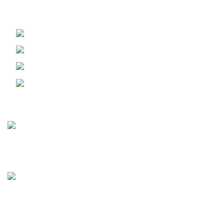
АДРЕС КОМПАНИИ Г. ЧЕЛЯБИНСК, КОПЕЙСКОЕ
ШОССЕ Д.25
Г. ЧЕЛЯБИНСК, КОПЕЙСКОЕ ШОССЕ Д.25
Телефон: 8 (351) 222-01-54
Г. ЕКАТЕРИНБУРГ ПЕР. НИКОЛЬСКИЙ Д. 1
Телефон: 8 (952) 529-04-50
Статьи
Мясо или рыба? Мясо!
01.10.2025
Нет комментариев
Вкусно там, где «Мясо или рыба»
12.01.2025
Нет комментариев
Категории