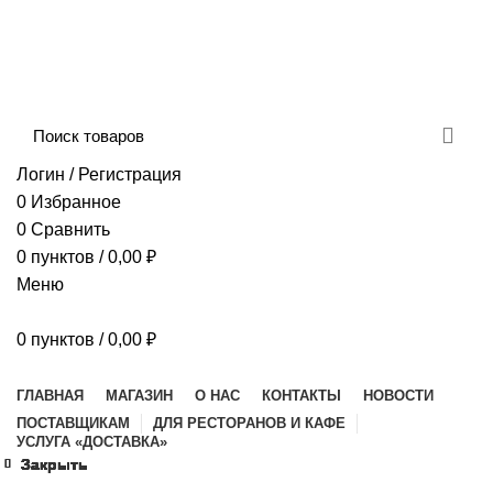
Сборка и отправка заказов производится с
соблюдением всех санитарных мер!
ДОСТАВКА И ОПЛАТА
КОНТАКТЫ
Логин / Регистрация
0
Избранное
0
Сравнить
0
пунктов
/
0,00
₽
Меню
0
пунктов
/
0,00
₽
Наш каталог
ГЛАВНАЯ
МАГАЗИН
О НАС
КОНТАКТЫ
НОВОСТИ
ПОСТАВЩИКАМ
ДЛЯ РЕСТОРАНОВ И КАФЕ
УСЛУГА «ДОСТАВКА»
Закрыть
Закрыть
Закрыть
Закрыть
Закрыть
Закрыть
Закрыть
Закрыть
Закрыть
Закрыть
Закрыть
Закрыть
Закрыть
Закрыть
Увеличить