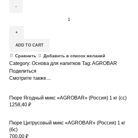
Сироп
Карамель
"AGROBAR"
1
ADD TO CART
л
quantity
Сравнить
Добавить в список желаний
Category:
Основа для напитков
Tag:
AGROBAR
Поделиться
Смотрите также…
Пюре Ягодный микс «AGROBAR» (Россия) 1 кг (сс)
1258,40
₽
Пюре Цитрусовый микс «AGROBAR» (Россия) 1 кг
(бс)
700,00
₽