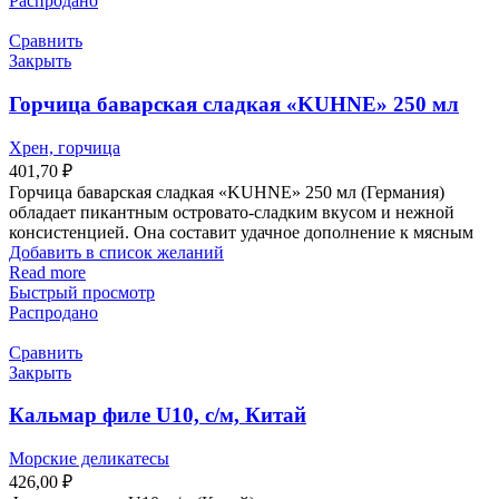
Распродано
Сравнить
Закрыть
Горчица баварская сладкая «KUHNE» 250 мл
Хрен, горчица
401,70
₽
Горчица баварская сладкая «KUHNE» 250 мл (Германия)
обладает пикантным островато-сладким вкусом и нежной
консистенцией. Она составит удачное дополнение к мясным
Добавить в список желаний
Read more
Быстрый просмотр
Распродано
Сравнить
Закрыть
Кальмар филе U10, с/м, Китай
Морские деликатесы
426,00
₽