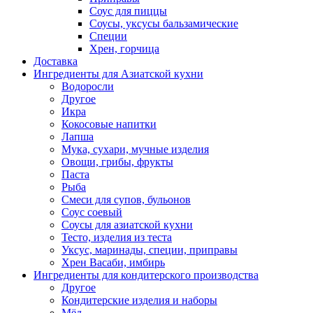
Соус для пиццы
Соусы, уксусы бальзамические
Специи
Хрен, горчица
Доставка
Ингредиенты для Азиатской кухни
Водоросли
Другое
Икра
Кокосовые напитки
Лапша
Мука, сухари, мучные изделия
Овощи, грибы, фрукты
Паста
Рыба
Смеси для супов, бульонов
Соус соевый
Соусы для азиатской кухни
Тесто, изделия из теста
Уксус, маринады, специи, приправы
Хрен Васаби, имбирь
Ингредиенты для кондитерского производства
Другое
Кондитерские изделия и наборы
Мёд