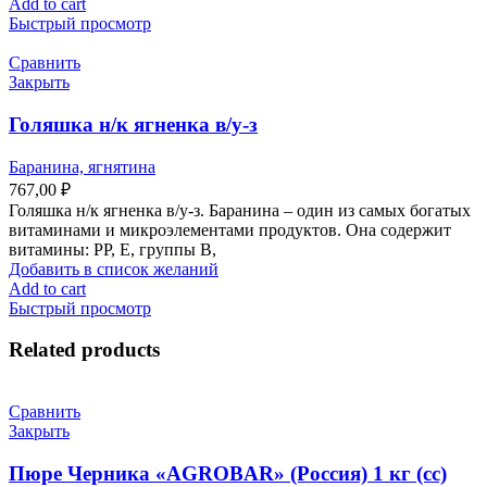
Add to cart
Быстрый просмотр
Сравнить
Закрыть
Голяшка н/к ягненка в/у-з
Баранина, ягнятина
767,00
₽
Голяшка н/к ягненка в/у-з. Баранина – один из самых богатых
витаминами и микроэлементами продуктов. Она содержит
витамины: РР, Е, группы В,
Добавить в список желаний
Add to cart
Быстрый просмотр
Related products
Сравнить
Закрыть
Пюре Черника «AGROBAR» (Россия) 1 кг (сс)