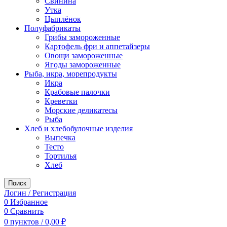
Свинина
Утка
Цыплёнок
Полуфабрикаты
Грибы замороженные
Картофель фри и аппетайзеры
Овощи замороженные
Ягоды замороженные
Рыба, икра, морепродукты
Икра
Крабовые палочки
Креветки
Морские деликатесы
Рыба
Хлеб и хлебобулочные изделия
Выпечка
Тесто
Тортилья
Хлеб
Поиск
Логин / Регистрация
0
Избранное
0
Сравнить
0
пунктов
/
0,00
₽