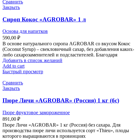
Сравнить
Закрыть
Сироп Кокос «AGROBAR» 1 л
Основа для напитков
590,00
₽
В основе натурального сиропа AGROBAR со вкусом Кокос
(Coconut Syrup) – свекловичный сахар, без добавления каких-
либо сахарозаменителей и подсластителей. Благодаря
Добавить в список желаний
Add to cart
Быстрый просмотр
Сравнить
Закрыть
Пюре Личи «AGROBAR» (Россия) 1 кг (бс)
Пюре фруктовое замороженное
891,00
₽
Пюре Личи «AGROBAR» 1 кг (Россия) без сахара. Для
производства пюре личи используется сорт «Thieu», плоды
которого выращиваются в провинциях