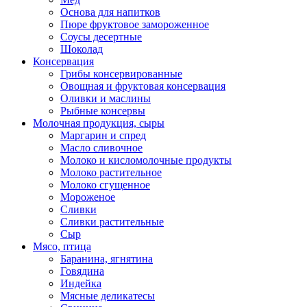
Основа для напитков
Пюре фруктовое замороженное
Соусы десертные
Шоколад
Консервация
Грибы консервированные
Овощная и фруктовая консервация
Оливки и маслины
Рыбные консервы
Молочная продукция, сыры
Маргарин и спред
Масло сливочное
Молоко и кисломолочные продукты
Молоко растительное
Молоко сгущенное
Мороженое
Сливки
Сливки растительные
Сыр
Мясо, птица
Баранина, ягнятина
Говядина
Индейка
Мясные деликатесы