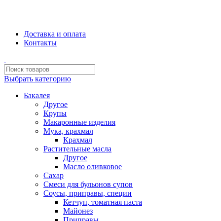
Сборка и отправка заказов производится с соблюдением всех
санитарных мер!
Доставка и оплата
Контакты
Выбрать категорию
Бакалея
Другое
Крупы
Макаронные изделия
Мука, крахмал
Крахмал
Растительные масла
Другое
Масло оливковое
Сахар
Смеси для бульонов супов
Соусы, приправы, специи
Кетчуп, томатная паста
Майонез
Приправы