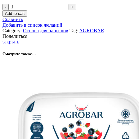
Сироп
Маракуйя
Add to cart
"AGROBAR"
Сравнить
1
Добавить в список желаний
л
Category:
Основа для напитков
Tag:
AGROBAR
quantity
Поделиться
закрыть
Смотрите также…