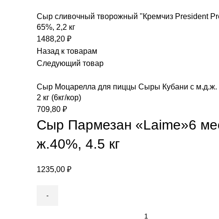
Сыр сливочный творожный "Кремчиз President Pro
65%, 2,2 кг
1488,20
₽
Назад к товарам
Следующий товар
Сыр Моцарелла для пиццы Сыры Кубани с м.д.ж. 
2 кг (6кг/кор)
709,80
₽
Сыр Пармезан «Laime»6 ме
ж.40%, 4.5 кг
1235,00
₽
Сыр