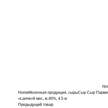
всех санитарных мер!
ПО
Home
Молочная продукция, сыры
Сыр
Сыр Парме
«Laime»6 мес, ж.40%, 4.5 кг
Предыдущий товар