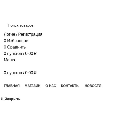
Сборка и отправка заказов производится с соблюдением 
Логин / Регистрация
0
Избранное
0
Сравнить
0
пунктов
/
0,00
₽
Меню
0
пунктов
/
0,00
₽
Наш каталог
ГЛАВНАЯ
МАГАЗИН
О НАС
КОНТАКТЫ
НОВОСТИ
Закрыть
Закрыть
Закрыть
Закрыть
Закрыть
Закрыть
Закрыть
Закрыть
Увеличить