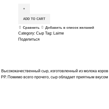
Пармезан
"Laime"6
мес,
ADD TO CART
ж.40%,
4.5
Сравнить
Добавить в список желаний
кг
Category:
Сыр
Tag:
Laime
quantity
Поделиться
н). Высококачественный сыр, изготовленный из молока коро
, РР. Помимо всего прочего, сыр обладает приятным вкусом