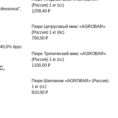
(Россия) 1 кг (сс)
fessional",
1258,40
₽
Пюре Цитрусовый микс «AGROBAR»
(Россия) 1 кг (бс)
700,00
₽
40,0% брус
Пюре Тропический микс «AGROBAR»
(Россия) 1 кг (сс)
1100,00
₽
с,
Пюре Шиповник «AGROBAR» (Россия)
1 кг (сс)
810,00
₽