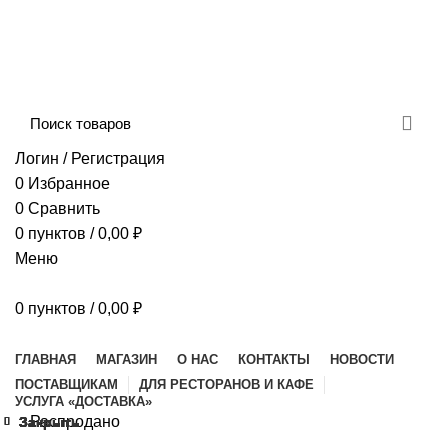
Сборка и отправка заказов производится с
соблюдением всех санитарных мер!
ДОСТАВКА И ОПЛАТА
КОНТАКТЫ
Логин / Регистрация
0
Избранное
0
Сравнить
0
пунктов
/
0,00
₽
Меню
0
пунктов
/
0,00
₽
Наш каталог
ГЛАВНАЯ
МАГАЗИН
О НАС
КОНТАКТЫ
НОВОСТИ
ПОСТАВЩИКАМ
ДЛЯ РЕСТОРАНОВ И КАФЕ
УСЛУГА «ДОСТАВКА»
Распродано
Закрыть
Закрыть
Закрыть
Закрыть
Закрыть
Закрыть
Закрыть
Закрыть
Закрыть
Закрыть
Закрыть
Закрыть
Закрыть
Закрыть
Закрыть