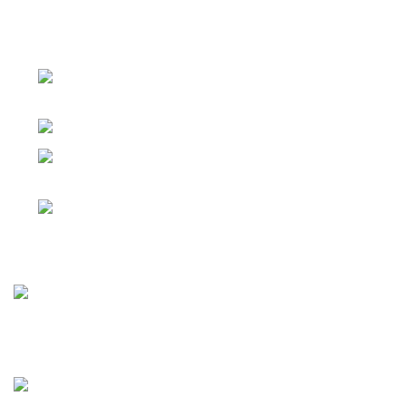
АДРЕС КОМПАНИИ Г. ЧЕЛЯБИНСК, КОПЕЙСКОЕ
ШОССЕ Д.25
Г. ЧЕЛЯБИНСК, КОПЕЙСКОЕ ШОССЕ
Д.25
Телефон: 8 (351) 222-01-54
Г. ЕКАТЕРИНБУРГ ПЕР. НИКОЛЬСКИЙ
Д. 1
Телефон: 8 (952) 529-04-50
Статьи
Мясо или рыба? Мясо!
01.10.2025
Нет комментариев