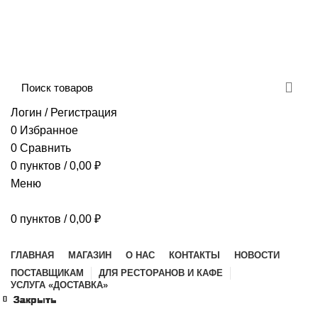
Сборка и отправка заказов производится с
соблюдением всех санитарных мер!
ДОСТАВКА И ОПЛАТА
КОНТАКТЫ
Логин / Регистрация
0
Избранное
0
Сравнить
0
пунктов
/
0,00
₽
Меню
0
пунктов
/
0,00
₽
Наш каталог
ГЛАВНАЯ
МАГАЗИН
О НАС
КОНТАКТЫ
НОВОСТИ
ПОСТАВЩИКАМ
ДЛЯ РЕСТОРАНОВ И КАФЕ
УСЛУГА «ДОСТАВКА»
Закрыть
Закрыть
Закрыть
Закрыть
Закрыть
Закрыть
Закрыть
Закрыть
Закрыть
Закрыть
Закрыть
Закрыть