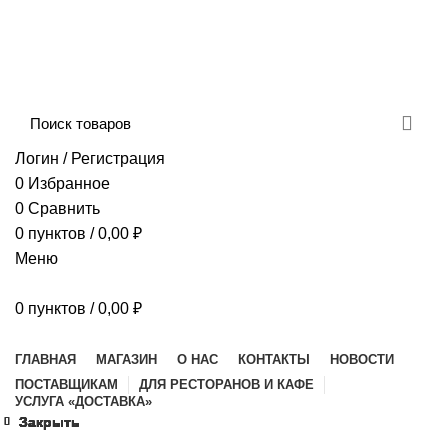
Сборка и отправка заказов производится с
соблюдением всех санитарных мер!
ДОСТАВКА И ОПЛАТА
КОНТАКТЫ
Логин / Регистрация
0
Избранное
0
Сравнить
0
пунктов
/
0,00
₽
Меню
0
пунктов
/
0,00
₽
Наш каталог
ГЛАВНАЯ
МАГАЗИН
О НАС
КОНТАКТЫ
НОВОСТИ
ПОСТАВЩИКАМ
ДЛЯ РЕСТОРАНОВ И КАФЕ
УСЛУГА «ДОСТАВКА»
Закрыть
Закрыть
Закрыть
Закрыть
Закрыть
Закрыть
Закрыть
Закрыть
Закрыть
Закрыть
Закрыть
Закрыть
Закрыть