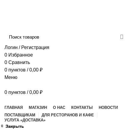
Сборка и отправка заказов производится с
соблюдением всех санитарных мер!
ДОСТАВКА И ОПЛАТА
КОНТАКТЫ
Логин / Регистрация
0
Избранное
0
Сравнить
0
пунктов
/
0,00
₽
Меню
0
пунктов
/
0,00
₽
Наш каталог
ГЛАВНАЯ
МАГАЗИН
О НАС
КОНТАКТЫ
НОВОСТИ
ПОСТАВЩИКАМ
ДЛЯ РЕСТОРАНОВ И КАФЕ
УСЛУГА «ДОСТАВКА»
Закрыть
Закрыть
Закрыть
Закрыть
Закрыть
Закрыть
Закрыть
Закрыть
Закрыть
Закрыть
Закрыть
Закрыть
Закрыть
Закрыть
Закрыть
Увеличить