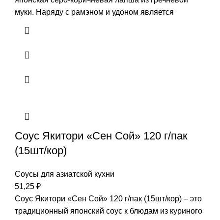
муки. Наряду с рамэном и удоном является
Соус Якитори «Сен Сой» 120 г/пак
(15шт/кор)
Соусы для азиатской кухни
51,25
₽
Соус Якитори «Сен Сой» 120 г/пак (15шт/кор) – это
традиционный японский соус к блюдам из куриного