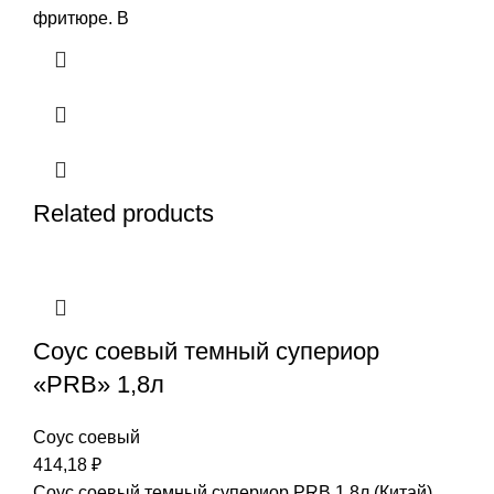
фритюре. В
Related products
Соус соевый темный супериор
«PRB» 1,8л
Соус соевый
414,18
₽
Соус соевый темный супериор PRB 1,8л (Китай).