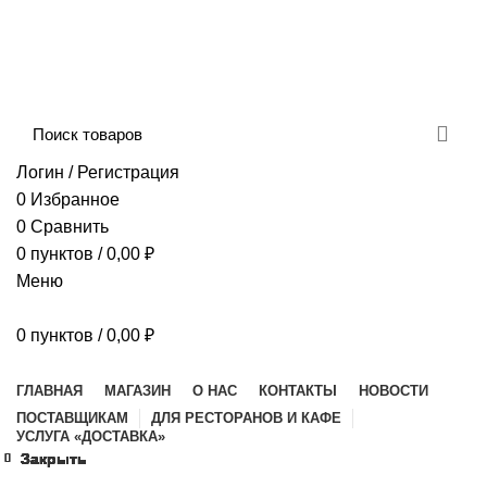
Сборка и отправка заказов производится с
соблюдением всех санитарных мер!
ДОСТАВКА И ОПЛАТА
КОНТАКТЫ
Логин / Регистрация
0
Избранное
0
Сравнить
0
пунктов
/
0,00
₽
Меню
0
пунктов
/
0,00
₽
Наш каталог
ГЛАВНАЯ
МАГАЗИН
О НАС
КОНТАКТЫ
НОВОСТИ
ПОСТАВЩИКАМ
ДЛЯ РЕСТОРАНОВ И КАФЕ
УСЛУГА «ДОСТАВКА»
Закрыть
Закрыть
Закрыть
Закрыть
Закрыть
Закрыть
Закрыть
Закрыть
Закрыть
Закрыть
Закрыть
Закрыть
Закрыть
Закрыть
Закрыть
Закрыть
Увеличить