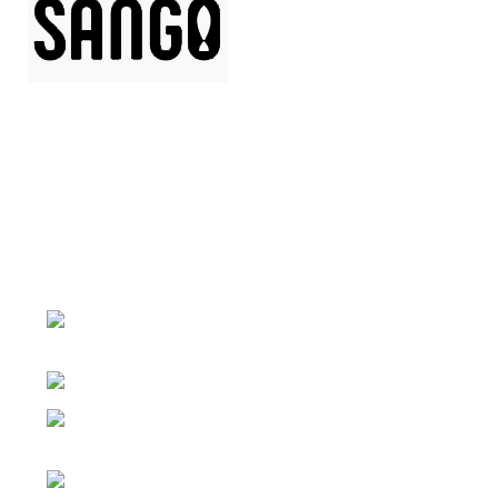
АДРЕС КОМПАНИИ Г. ЧЕЛЯБИНСК, КОПЕЙСКОЕ
ШОССЕ Д.25
Г. ЧЕЛЯБИНСК, КОПЕЙСКОЕ ШОССЕ
Д.25
Телефон: 8 (351) 222-01-54
Г. ЕКАТЕРИНБУРГ ПЕР. НИКОЛЬСКИЙ
Д. 1
Телефон: 8 (952) 529-04-50